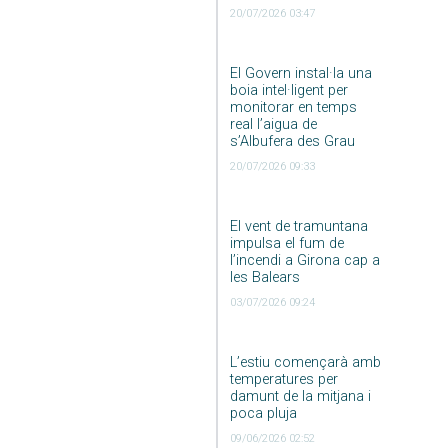
20/07/2026 03:47
El Govern instal·la una
boia intel·ligent per
monitorar en temps
real l’aigua de
s’Albufera des Grau
20/07/2026 09:33
El vent de tramuntana
impulsa el fum de
l’incendi a Girona cap a
les Balears
03/07/2026 09:24
L’estiu començarà amb
temperatures per
damunt de la mitjana i
poca pluja
09/06/2026 02:52