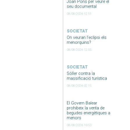
Joan Pons per veure el
seu documental
08/08/2026 12:51
SOCIETAT
On veuran l’eclipsi els
menorquins?
08/08/2026 12:55
SOCIETAT
Sóller contra la
massificació turística
08/08/2026 02:15
El Govern Balear
prohibeix la venta de
begudes energètiques a
menors
08/08/2026 10:53