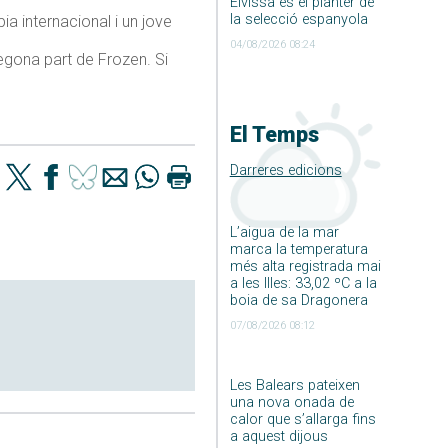
Eivissa és el planter de
la selecció espanyola
ia internacional i un jove
04/08/2026 08:24
egona part de Frozen. Si
El Temps
Darreres edicions
L’aigua de la mar
marca la temperatura
més alta registrada mai
a les Illes: 33,02 ºC a la
boia de sa Dragonera
07/08/2026 08:12
Les Balears pateixen
una nova onada de
calor que s’allarga fins
a aquest dijous