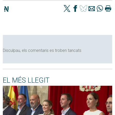
Disculpau, els comentaris es troben tancats
EL MÉS LLEGIT