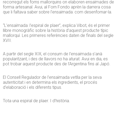
recorregut els forns mallorquins on elaboren ensaïmades de
forma artesanal. Avui, al Forn Fondo aprèn la darrera cosa
que li faltava saber sobre l’ensaïmada: com desenfornar-la.
“L’ensaïmada: l’espiral de plaer”, explica Vibot, és el primer
llibre monogràfic sobre la història d’aquest producte típic
mallorquí. Les primeres referències daten de finals del segle
XVII.
A partir del segle XIX, el consum de l’ensaïmada s’anà
popularitzant, i des de llavors no ha aturat. Avui en dia, es
pot trobar aquest producte des de l’Argentina fins al Japó.
El Consell Regulador de l’ensaïmada vetlla per la seva
autenticitat i en determina els ingredients, el procés
d’elaboració i els diferents tipus.
Tota una espiral de plaer. I d’història.