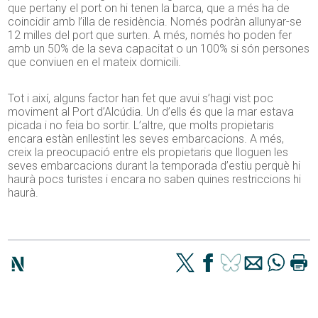
que pertany el port on hi tenen la barca, que a més ha de
coincidir amb l’illa de residència. Només podràn allunyar-se
12 milles del port que surten. A més, només ho poden fer
amb un 50% de la seva capacitat o un 100% si són persones
que conviuen en el mateix domicili.
Tot i així, alguns factor han fet que avui s’hagi vist poc
moviment al Port d’Alcúdia. Un d’ells és que la mar estava
picada i no feia bo sortir. L’altre, que molts propietaris
encara estàn enllestint les seves embarcacions. A més,
creix la preocupació entre els propietaris que lloguen les
seves embarcacions durant la temporada d’estiu perquè hi
haurà pocs turistes i encara no saben quines restriccions hi
haurà.