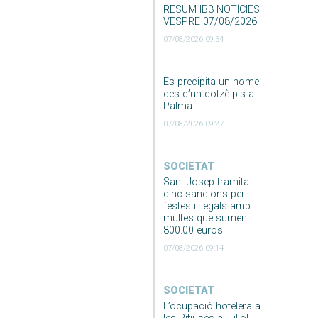
RESUM IB3 NOTÍCIES
VESPRE 07/08/2026
07/08/2026 09:34
Es precipita un home
des d’un dotzè pis a
Palma
07/08/2026 09:27
SOCIETAT
Sant Josep tramita
cinc sancions per
festes il·legals amb
multes que sumen
800.00 euros
07/08/2026 09:14
SOCIETAT
L’ocupació hotelera a