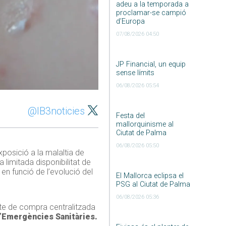
adeu a la temporada a
proclamar-se campió
d’Europa
07/08/2026 04:50
JP Financial, un equip
sense límits
06/08/2026 05:54
@IB3noticies
Festa del
mallorquinisme al
Ciutat de Palma
06/08/2026 05:50
xposició a la malaltia de
 limitada disponibilitat de
n funció de l’evolució del
El Mallorca eclipsa el
PSG al Ciutat de Palma
06/08/2026 05:36
cte de compra centralitzada
d’Emergències Sanitàries.