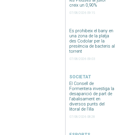
les Pitiüses al juliol
creix un 0,90%
07/08/2026 09:15
Es prohibeix el bany en
una zona de la platja
des Codolar per la
presència de bacteris al
torrent
07/08/2026 09:03
SOCIETAT
El Consell de
Formentera investiga la
desaparició de part de
l’abalisament en
diversos punts del
litoral de l’illa
07/08/2026 08:28
ESPORTS