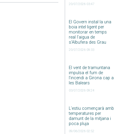
20/07/2026 03:47
El Govern instal·la una
boia intel·ligent per
monitorar en temps
real l’aigua de
s’Albufera des Grau
20/07/2026 09:33
El vent de tramuntana
impulsa el fum de
l’incendi a Girona cap a
les Balears
03/07/2026 09:24
L’estiu començarà amb
temperatures per
damunt de la mitjana i
poca pluja
09/06/2026 02:52