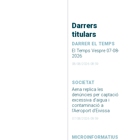
Darrers
titulars
DARRER EL TEMPS
El Temps Vespre 07-08-
2026
08/08/2026 08:59
SOCIETAT
Aena replica les
denúncies per captació
excessiva d’aigua i
contaminació a
l’Aeroport d’Eivissa
07/08/2026 09:59
MICROINFORMATIUS