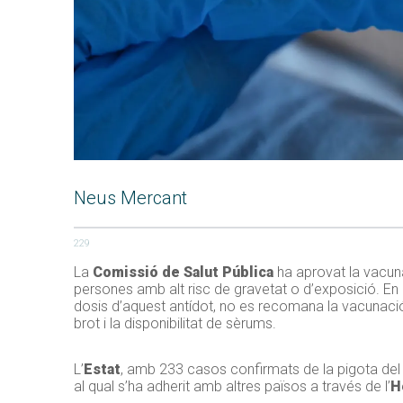
Neus Mercant
229
La
Comissió de Salut Pública
ha aprovat la vacunac
persones amb alt risc de gravetat o d’exposició. En
dosis d’aquest antídot, no es recomana la vacunació
brot i la disponibilitat de sèrums.
L’
Estat
, amb 233 casos confirmats de la pigota del 
al qual s’ha adherit amb altres països a través de l’
H