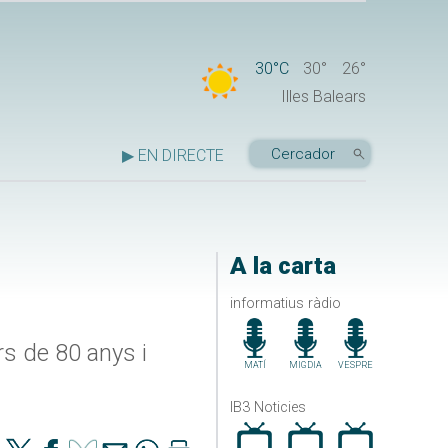
30°C
30°
26°
Illes Balears
▶ EN DIRECTE
A la carta
informatius ràdio
s de 80 anys i
MATÍ
MIGDIA
VESPRE
IB3 Noticies