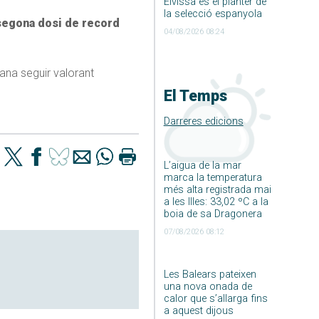
Eivissa és el planter de
la selecció espanyola
segona dosi de record
04/08/2026 08:24
ana seguir valorant
El Temps
Darreres edicions
L’aigua de la mar
marca la temperatura
més alta registrada mai
a les Illes: 33,02 ºC a la
boia de sa Dragonera
07/08/2026 08:12
Les Balears pateixen
una nova onada de
calor que s’allarga fins
a aquest dijous