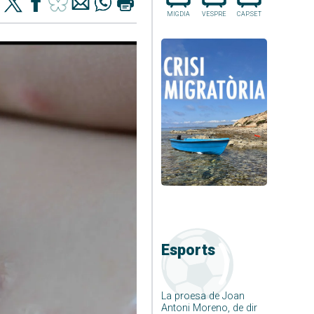
MIGDIA
VESPRE
CAP.SET
Esports
La proesa de Joan
Antoni Moreno, de dir