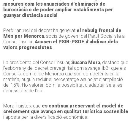
mesures com les anunciades d’eliminació de
burocràcia o de poder ampliar establiments per
guanyar distància social
.
Però l’anunci del decret ha generat
el rebuig frontal de
Més per Menorca
, socis de govern del Partit Socialista al
Consell insular.
Acusen el PSIB-PSOE d’abdicar dels
valors progressistes
.
La presidenta del Consell insular,
Susana Mora
, destaca que
l’esborrany del decret prevegi -tal com avança Ib3- que els
Consells, com el de Menorca que són competents en la
matèria, puguin reduir el percentatge anunciat d’ampliació
del 15%. Ho valoren com la possibilitat d’adaptar-se a les
necessitats de l’illa.
Mora insisteix que
es continua preservant el model de
creixement que avança en qualitat turística sostenible
i aposta per la diversificació econòmica.