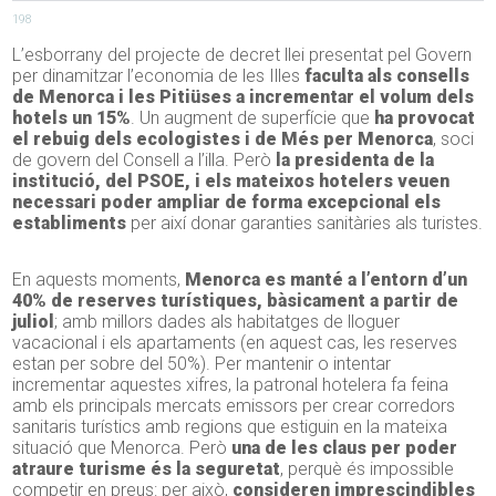
198
L’esborrany del projecte de decret llei presentat pel Govern
per dinamitzar l’economia de les Illes
faculta als consells
de Menorca i les Pitiüses a incrementar el volum dels
hotels un 15%
. Un augment de superfície que
ha provocat
el rebuig dels ecologistes i de Més per Menorca
, soci
de govern del Consell a l’illa. Però
la presidenta de la
institució, del PSOE, i els mateixos hotelers veuen
necessari poder ampliar de forma excepcional els
establiments
per així donar garanties sanitàries als turistes.
En aquests moments,
Menorca es manté a l’entorn d’un
40% de reserves turístiques, bàsicament a partir de
juliol
; amb millors dades als habitatges de lloguer
vacacional i els apartaments (en aquest cas, les reserves
estan per sobre del 50%). Per mantenir o intentar
incrementar aquestes xifres, la patronal hotelera fa feina
amb els principals mercats emissors per crear corredors
sanitaris turístics amb regions que estiguin en la mateixa
situació que Menorca. Però
una de les claus per poder
atraure turisme és la seguretat
, perquè és impossible
competir en preus: per això,
consideren imprescindibles