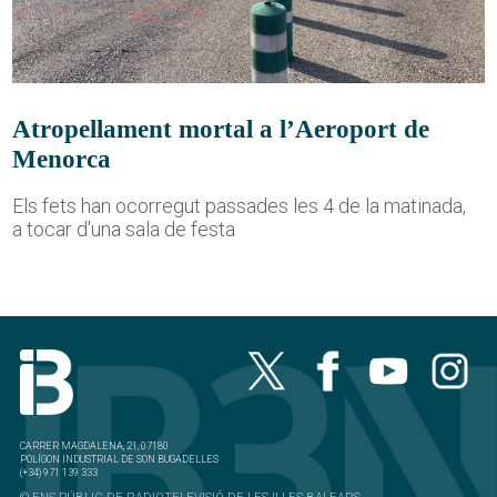
Atropellament mortal a l’Aeroport de
Menorca
Els fets han ocorregut passades les 4 de la matinada,
a tocar d'una sala de festa
CARRER MAGDALENA, 21, 07180
POLÍGON INDUSTRIAL DE SON BUGADELLES
(+34) 971 139 333