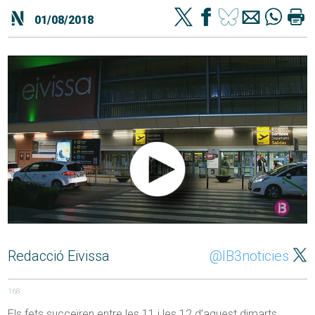
01/08/2018
Redacció Eivissa
@IB3noticies
168
Els fets succeïren entre les 11 i les 12 d’aquest dimarts