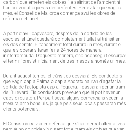
carboni que emeten els cotxes i la salinitat de l’ambient hi
han provocat aquests desperfectes. Per evitar que vagin a
més, el Consell de Mallorca comença avui les obres de
reforma del túnel.
A partir d’avui capvespre, després de la sortida de les
escoles, el túnel quedarà completament tallat al trànsit en
els dos sentits. El tancament total durarà un mes, durant el
qual els operaris faran feina 24 hores de manera
ininterrompuda. D’aquesta manera, s’ha aconseguit escurçar
el termini previst inicialment de tres mesos a només un mes.
Durant aquest temps, el trànsit es desviarà. Els conductors
que vagin cap a Palma o cap a Andratx hauran d’agafar la
sortida de l’autopista cap a Peguera. I passaran per un tram
del Bulevard. Els conductors preveuen que hi pot haver un
caos circulatori. Per part seva, alguns comercians veuen la
mesura amb bons ulls, ja que pels seus locals passaran més
clients potencials.
El Consistori calvianer defensa que s’han cercat alternatives
perquè no coincideixin durant tot el tram els cotxes que van