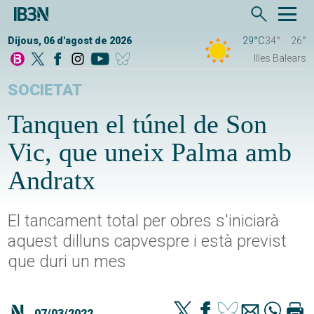
Dijous, 06 d'agost de 2026
29°C
34°
26°
Illes Balears
SOCIETAT
Tanquen el túnel de Son
Vic, que uneix Palma amb
Andratx
El tancament total per obres s'iniciarà
aquest dilluns capvespre i està previst
que duri un mes
07/03/2022