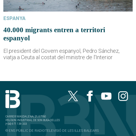
ESPANYA
40.000 migrants entren a territori
espanyol
El president del Govern espanyol, Pedro Sánchez,
viatja a Ceuta al costat del ministre de l'Interior
CARRER MAGDALENA, 21, 07180
POLÍGON INDUSTRIAL DE SON BUGADELLES
(+34) 971 139 333
© ENS PÚBLIC DE RADIOTELEVISIÓ DE LES ILLES BALEARS