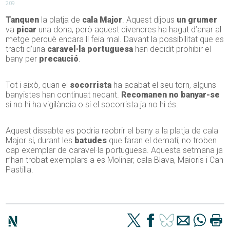
209
Tanquen
la platja de
cala Major
. Aquest dijous
un grumer
va
picar
una dona, però aquest divendres ha hagut d’anar al
metge perquè encara li feia mal. Davant la possibilitat que es
tracti d’una
caravel·la portuguesa
han decidit prohibir el
bany per
precaució
.
Tot i això, quan el
socorrista
ha acabat el seu torn, alguns
banyistes han continuat nedant.
Recomanen no banyar-se
si no hi ha vigilància o si el socorrista ja no hi és.
Aquest dissabte es podria reobrir el bany a la platja de cala
Major si, durant les
batudes
que faran el
dematí
, no troben
cap exemplar de caravel·la portuguesa. Aquesta setmana ja
n’han trobat exemplars a es Molinar, cala Blava,
Maioris
i Can
Pastilla.