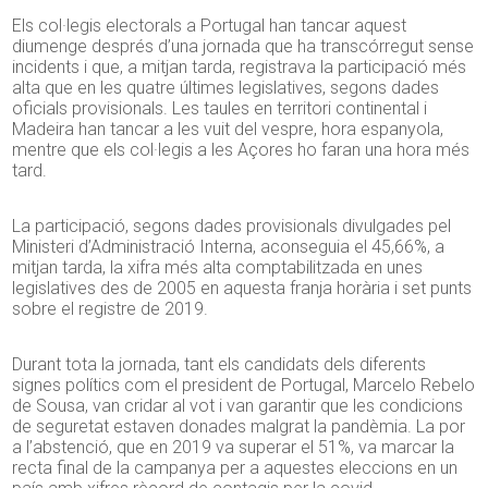
Els col·legis electorals a Portugal han tancar aquest
diumenge després d’una jornada que ha transcórregut sense
incidents i que, a mitjan tarda, registrava la participació més
alta que en les quatre últimes legislatives, segons dades
oficials provisionals. Les taules en territori continental i
Madeira han tancar a les vuit del vespre, hora espanyola,
mentre que els col·legis a les Açores ho faran una hora més
tard.
La participació, segons dades provisionals divulgades pel
Ministeri d’Administració Interna, aconseguia el 45,66%, a
mitjan tarda, la xifra més alta comptabilitzada en unes
legislatives des de 2005 en aquesta franja horària i set punts
sobre el registre de 2019.
Durant tota la jornada, tant els candidats dels diferents
signes polítics com el president de Portugal, Marcelo Rebelo
de Sousa, van cridar al vot i van garantir que les condicions
de seguretat estaven donades malgrat la pandèmia. La por
a l’abstenció, que en 2019 va superar el 51%, va marcar la
recta final de la campanya per a aquestes eleccions en un