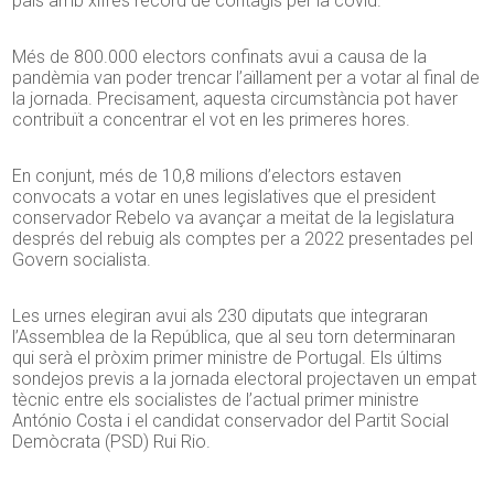
país amb xifres rècord de contagis per la covid.
Més de 800.000 electors confinats avui a causa de la
pandèmia van poder trencar l’aïllament per a votar al final de
la jornada. Precisament, aquesta circumstància pot haver
contribuït a concentrar el vot en les primeres hores.
En conjunt, més de 10,8 milions d’electors estaven
convocats a votar en unes legislatives que el president
conservador Rebelo va avançar a meitat de la legislatura
després del rebuig als comptes per a 2022 presentades pel
Govern socialista.
Les urnes elegiran avui als 230 diputats que integraran
l’Assemblea de la República, que al seu torn determinaran
qui serà el pròxim primer ministre de Portugal. Els últims
sondejos previs a la jornada electoral projectaven un empat
tècnic entre els socialistes de l’actual primer ministre
António Costa i el candidat conservador del Partit Social
Demòcrata (PSD) Rui Rio.