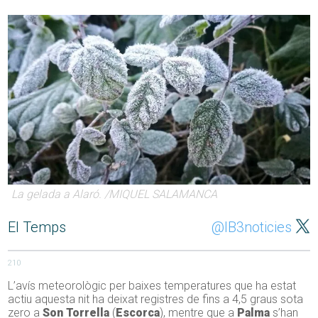
La gelada a Alaró. /MIQUEL SALAMANCA
El Temps
@IB3noticies
210
L’avís meteorològic per baixes temperatures que ha estat
actiu aquesta nit ha deixat registres de fins a 4,5 graus sota
zero a
Son Torrella
(
Escorca
), mentre que a
Palma
s’han