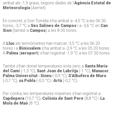
arribat als -1,9 graus, segons dades de l’
Agència Estatal de
Meteorologia
(Aemet).
En concret, a Son Torrella s’ha arribat a -4,5 °C a les 06.30
hores; -3,7 °C a
Ses Salines de Campos
i a -3,6 °C en
Can
Sion
(també a
Campos
) a les 8.00 hores.
A
Lluc
els termòmetres han marcat -3,5 °C a les 06.20
hores i a
Binissalem
s’ha arribat a -2,9 °C a les 05.20 hores.
A
Palma
(
aeroport
) s’han registrat -1,9 °C a les 07.30 hores.
També s’han donat temperatures sota zero a
Santa Maria
del Camí
(-1,3 °C),
Sant Joan de Labritja
(-1 °C),
Manacor
,
Palma Universitat
i
Sineu
(-0,9 °C),
S’Albufera de Muro
(-0,7 °C),
sa Pobla
(-0,5 °C) i
Artà
(-0,2 °C).
Per contra, les temperatures màximes s’han registrat a
Capdepera
(10,7 °C),
Colònia de Sant Pere
(8,8 °C) i
La
Mola de Maó
(8 °C).