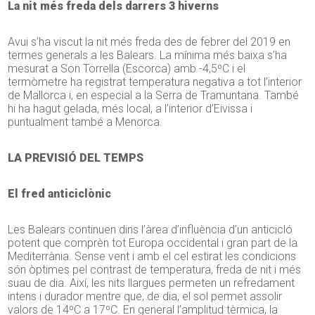
La nit més freda dels darrers 3 hiverns
Avui s’ha viscut la nit més freda des de febrer del 2019 en
termes generals a les Balears. La mínima més baixa s’ha
mesurat a Son Torrella (Escorca) amb -4,5ºC i el
termòmetre ha registrat temperatura negativa a tot l’interior
de Mallorca i, en especial a la Serra de Tramuntana. També
hi ha hagut gelada, més local, a l’interior d’Eivissa i
puntualment també a Menorca.
LA PREVISIÓ DEL TEMPS
El fred anticiclònic
Les Balears continuen dins l’àrea d’influència d’un anticicló
potent que comprèn tot Europa occidental i gran part de la
Mediterrània. Sense vent i amb el cel estirat les condicions
són òptimes pel contrast de temperatura, freda de nit i més
suau de dia. Així, les nits llargues permeten un refredament
intens i durador mentre que, de dia, el sol permet assolir
valors de 14ºC a 17ºC. En general l’amplitud tèrmica, la