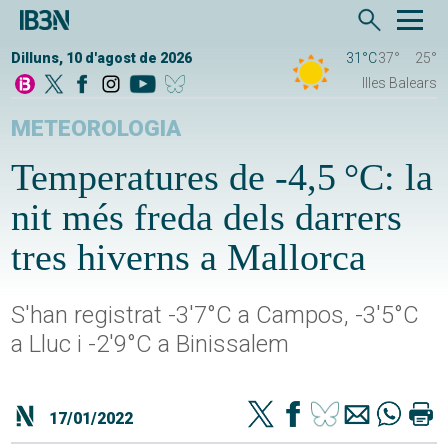
Dilluns, 10 d'agost de 2026
31°C
37°
25°
Illes Balears
METEOROLOGIA
Temperatures de -4,5 °C: la
nit més freda dels darrers
tres hiverns a Mallorca
S'han registrat -3'7°C a Campos, -3'5°C
a Lluc i -2'9°C a Binissalem
17/01/2022