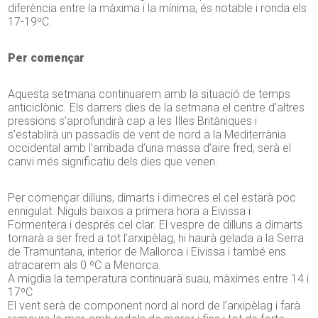
diferència entre la màxima i la mínima, és notable i ronda els
17-19ºC.
Per començar
Aquesta setmana continuarem amb la situació de temps
anticiclònic. Els darrers dies de la setmana el centre d’altres
pressions s’aprofundirà cap a les Illes Britàniques i
s’establirà un passadís de vent de nord a la Mediterrània
occidental amb l’arribada d’una massa d’aire fred, serà el
canvi més significatiu dels dies que venen.
Per començar dilluns, dimarts i dimecres el cel estarà poc
ennigulat. Niguls baixos a primera hora a Eivissa i
Formentera i després cel clar. El vespre de dilluns a dimarts
tornarà a ser fred a tot l’arxipèlag, hi haurà gelada a la Serra
de Tramuntana, interior de Mallorca i Eivissa i també ens
atracarem als 0 ºC a Menorca.
A migdia la temperatura continuarà suau, màximes entre 14 i
17ºC
El vent serà de component nord al nord de l’arxipèlag i farà