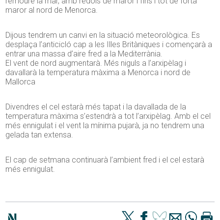
remoure la mar, amb redols de maror i fins i tot de forta
maror al nord de Menorca.
Dijous tendrem un canvi en la situació meteorològica. Es
desplaça l’anticicló cap a les Illes Britàniques i començarà a
entrar una massa d’aire fred a la Mediterrània.
El vent de nord augmentarà. Més niguls a l’arxipèlag i
davallarà la temperatura màxima a Menorca i nord de
Mallorca
Divendres el cel estarà més tapat i la davallada de la
temperatura màxima s’estendrà a tot l’arxipèlag. Amb el cel
més ennigulat i el vent la mínima pujarà, ja no tendrem una
gelada tan extensa.
El cap de setmana continuarà l’ambient fred i el cel estarà
més ennigulat.