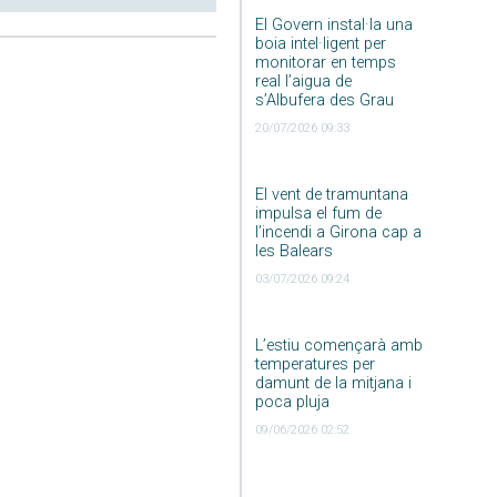
El Govern instal·la una
boia intel·ligent per
monitorar en temps
real l’aigua de
s’Albufera des Grau
20/07/2026 09:33
El vent de tramuntana
impulsa el fum de
l’incendi a Girona cap a
les Balears
03/07/2026 09:24
L’estiu començarà amb
temperatures per
damunt de la mitjana i
poca pluja
09/06/2026 02:52