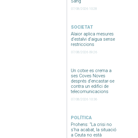
Sang
07/08/2026 10:28
SOCIETAT
Alaior aplica mesures
d’estalvi d’aigua sense
restriccions
07/08/2026 09:26
Un cotxe es crema a
ses Coves Noves
després d’encastar-se
contra un edifici de
telecomunicacions
07/08/2026 10:36
POLÍTICA
Prohens: “La crisi no
s’ha acabat, la situació
a Ceuta no està