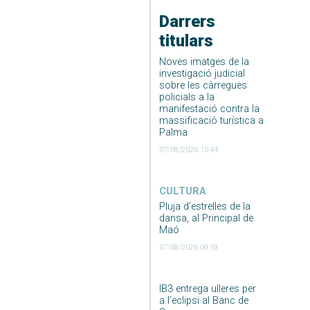
Darrers
titulars
Noves imatges de la
investigació judicial
sobre les càrregues
policials a la
manifestació contra la
massificació turística a
Palma
07/08/2026 10:44
CULTURA
Pluja d’estrelles de la
dansa, al Principal de
Maó
07/08/2026 09:59
IB3 entrega ulleres per
a l’eclipsi al Banc de