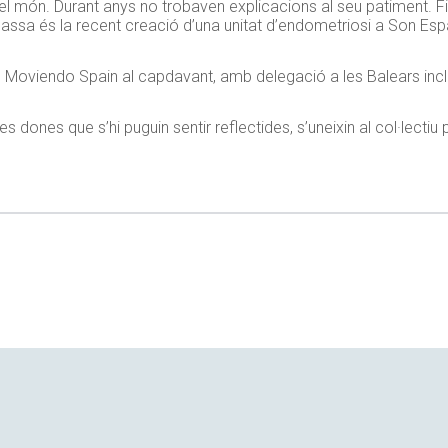
el món. Durant anys no trobaven explicacions al seu patiment. Fi
ssa és la recent creació d’una unitat d’endometriosi a Son Espa
iu Moviendo Spain al capdavant, amb delegació a les Balears inc
dones que s’hi puguin sentir reflectides, s’uneixin al col·lectiu pe