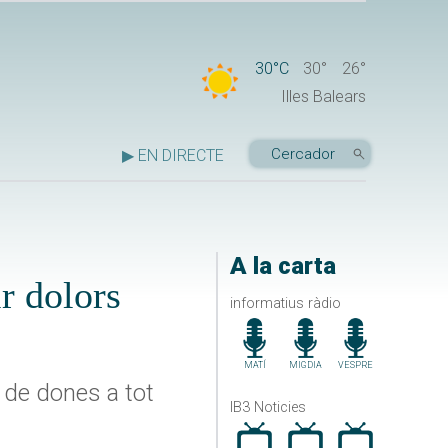
30°C
30°
26°
Illes Balears
▶ EN DIRECTE
A la carta
ir dolors
informatius ràdio
MATÍ
MIGDIA
VESPRE
 de dones a tot
IB3 Noticies