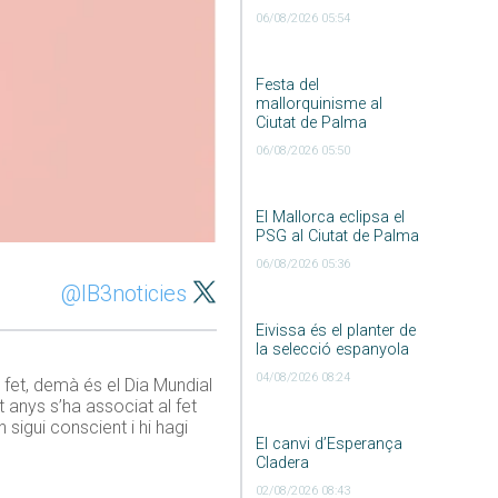
06/08/2026 05:54
Festa del
mallorquinisme al
Ciutat de Palma
06/08/2026 05:50
El Mallorca eclipsa el
PSG al Ciutat de Palma
06/08/2026 05:36
@IB3noticies
Eivissa és el planter de
la selecció espanyola
04/08/2026 08:24
 fet, demà és el Dia Mundial
 anys s’ha associat al fet
sigui conscient i hi hagi
El canvi d’Esperança
Cladera
02/08/2026 08:43