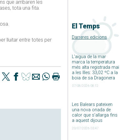
ns que arribaren les
ses, tota una fita.
losa.
El Temps
Darreres edicions
r lluitar entre totes per
L’aigua de la mar
marca la temperatura
més alta registrada mai
a les Illes: 33,02 ºC a la
boia de sa Dragonera
07/08/2026 08:12
Les Balears pateixen
una nova onada de
calor que s’allarga fins
a aquest dijous
20/07/2026 03:47