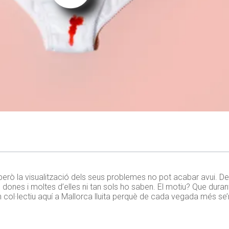
erò la visualització dels seus problemes no pot acabar avui. De
 dones i moltes d’elles ni tan sols ho saben. El motiu? Que durant
n col·lectiu aquí a Mallorca lluita perquè de cada vegada més se’n 