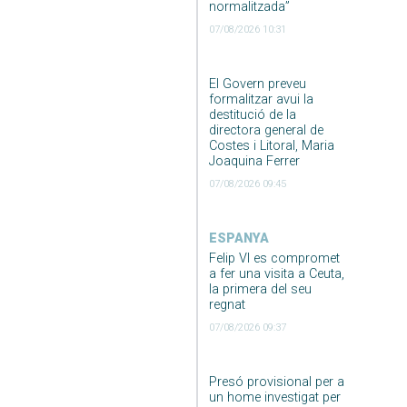
normalitzada”
07/08/2026 10:31
El Govern preveu
formalitzar avui la
destitució de la
directora general de
Costes i Litoral, Maria
Joaquina Ferrer
07/08/2026 09:45
ESPANYA
Felip VI es compromet
a fer una visita a Ceuta,
la primera del seu
regnat
07/08/2026 09:37
Presó provisional per a
un home investigat per