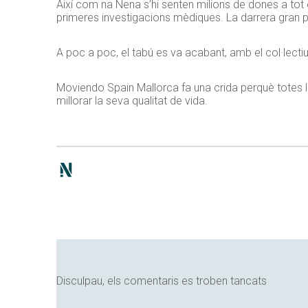
Així com na Nena s’hi senten milions de dones a tot 
primeres investigacions mèdiques. La darrera gran pa
A poc a poc, el tabú es va acabant, amb el col·lect
Moviendo Spain Mallorca fa una crida perquè totes les 
millorar la seva qualitat de vida.
Disculpau, els comentaris es troben tancats