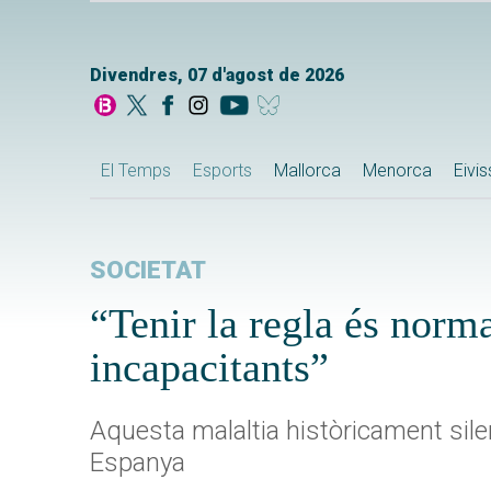
Divendres, 07 d'agost de 2026
El Temps
Esports
Mallorca
Menorca
Eivi
SOCIETAT
“Tenir la regla és norma
incapacitants”
Aquesta malaltia històricament sile
Espanya