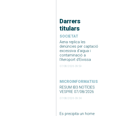
Darrers
titulars
SOCIETAT
Aena replica les
denúncies per captació
excessiva d’aigua i
contaminació a
l’Aeroport d’Eivissa
07/08/2026 09:59
MICROINFORMATIUS
RESUM IB3 NOTÍCIES
VESPRE 07/08/2026
07/08/2026 09:34
Es precipita un home