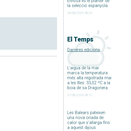
Eivissa és el planter de
la selecció espanyola
04/08/2026 08:24
El Temps
Darreres edicions
L’aigua de la mar
marca la temperatura
més alta registrada mai
a les Illes: 33,02 ºC a la
boia de sa Dragonera
07/08/2026 08:12
Les Balears pateixen
una nova onada de
calor que s’allarga fins
a aquest dijous