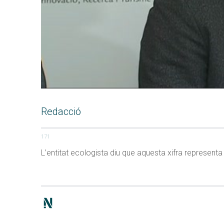
Redacció
171
L’entitat ecologista diu que aquesta xifra representa