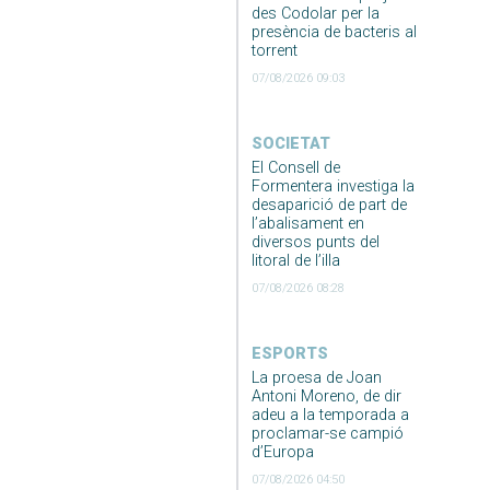
des Codolar per la
presència de bacteris al
torrent
07/08/2026 09:03
SOCIETAT
El Consell de
Formentera investiga la
desaparició de part de
l’abalisament en
diversos punts del
litoral de l’illa
07/08/2026 08:28
ESPORTS
La proesa de Joan
Antoni Moreno, de dir
adeu a la temporada a
proclamar-se campió
d’Europa
07/08/2026 04:50