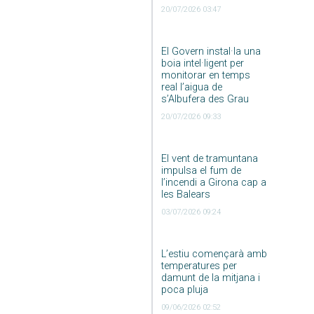
20/07/2026 03:47
El Govern instal·la una
boia intel·ligent per
monitorar en temps
real l’aigua de
s’Albufera des Grau
20/07/2026 09:33
El vent de tramuntana
impulsa el fum de
l’incendi a Girona cap a
les Balears
03/07/2026 09:24
L’estiu començarà amb
temperatures per
damunt de la mitjana i
poca pluja
09/06/2026 02:52