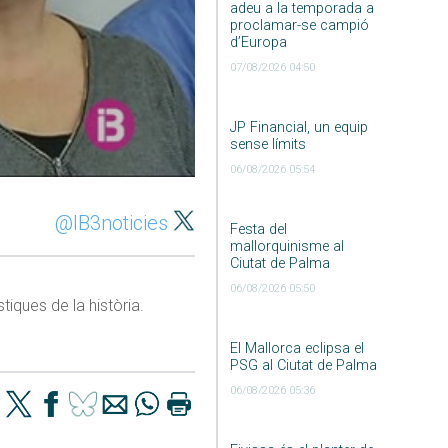
adeu a la temporada a
proclamar-se campió
d’Europa
07/08/2026 04:50
JP Financial, un equip
sense límits
06/08/2026 05:54
@IB3noticies
Festa del
mallorquinisme al
Ciutat de Palma
06/08/2026 05:50
tiques de la història.
El Mallorca eclipsa el
PSG al Ciutat de Palma
06/08/2026 05:36