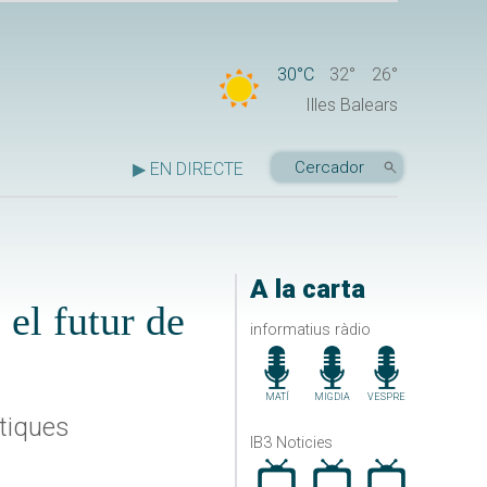
30°C
32°
26°
Illes Balears
▶ EN DIRECTE
A la carta
el futur de
informatius ràdio
MATÍ
MIGDIA
VESPRE
stiques
IB3 Noticies