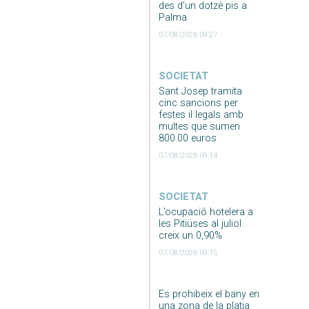
des d’un dotzè pis a
Palma
07/08/2026 09:27
SOCIETAT
Sant Josep tramita
cinc sancions per
festes il·legals amb
multes que sumen
800.00 euros
07/08/2026 09:14
SOCIETAT
L’ocupació hotelera a
les Pitiüses al juliol
creix un 0,90%
07/08/2026 09:15
Es prohibeix el bany en
una zona de la platja