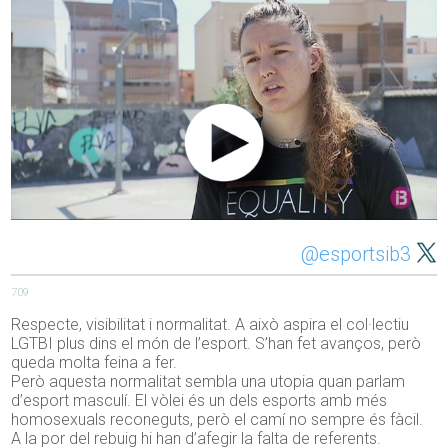
@esportsib3
709
Respecte, visibilitat i normalitat. A això aspira el col·lectiu
LGTBI plus dins el món de l’esport. S’han fet avanços, però
queda molta feina a fer.
Però aquesta normalitat sembla una utopia quan parlam
d’esport masculí. El vòlei és un dels esports amb més
homosexuals reconeguts, però el camí no sempre és fàcil.
A la por del rebuig hi han d’afegir la falta de referents.