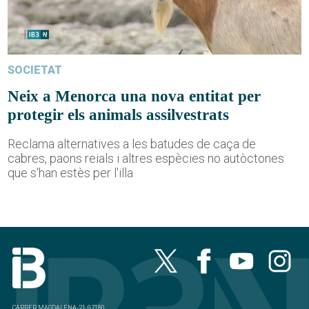
SOCIETAT
Neix a Menorca una nova entitat per
protegir els animals assilvestrats
Reclama alternatives a les batudes de caça de
cabres, paons reials i altres espècies no autòctones
que s'han estès per l'illa
CARRER MAGDALENA, 21, 07180