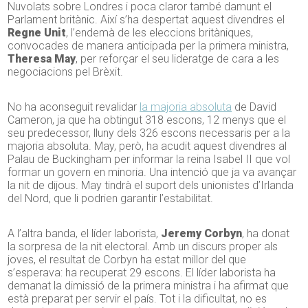
Nuvolats sobre Londres i poca claror també damunt el
Parlament britànic. Així s’ha despertat aquest divendres el
Regne Unit
, l’endemà de les eleccions britàniques,
convocades de manera anticipada per la primera ministra,
Theresa May
, per reforçar el seu lideratge de cara a les
negociacions pel Brèxit.
No ha aconseguit revalidar
la majoria absoluta
de David
Cameron, ja que ha obtingut 318 escons, 12 menys que el
seu predecessor, lluny dels 326 escons necessaris per a la
majoria absoluta. May, però, ha acudit aquest divendres al
Palau de Buckingham per informar la reina Isabel II que vol
formar un govern en minoria. Una intenció que ja va avançar
la nit de dijous. May tindrà el suport dels unionistes d’Irlanda
del Nord, que li podrien garantir l’estabilitat.
A l’altra banda, el líder laborista,
Jeremy Corbyn
, ha donat
la sorpresa de la nit electoral. Amb un discurs proper als
joves, el resultat de Corbyn ha estat millor del que
s’esperava: ha recuperat 29 escons. El líder laborista ha
demanat la dimissió de la primera ministra i ha afirmat que
està preparat per servir el país. Tot i la dificultat, no es