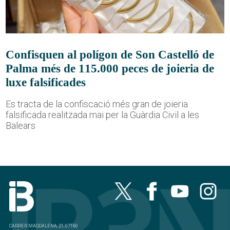
Confisquen al polígon de Son Castelló de
Palma més de 115.000 peces de joieria de
luxe falsificades
Es tracta de la confiscació més gran de joieria
falsificada realitzada mai per la Guàrdia Civil a les
Balears
CARRER MAGDALENA, 21, 07180