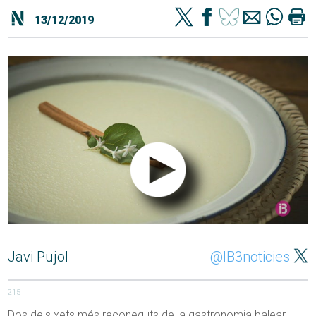
13/12/2019
Javi Pujol
@IB3noticies
215
Dos dels xefs més reconeguts de la gastronomia balear