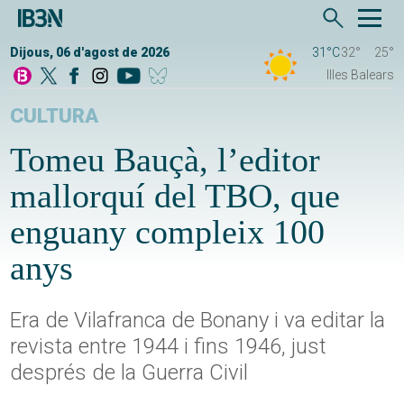
Dijous, 06 d'agost de 2026
31°C
32°
25°
Illes Balears
CULTURA
Tomeu Bauçà, l’editor
mallorquí del TBO, que
enguany compleix 100
anys
Era de Vilafranca de Bonany i va editar la
revista entre 1944 i fins 1946, just
després de la Guerra Civil