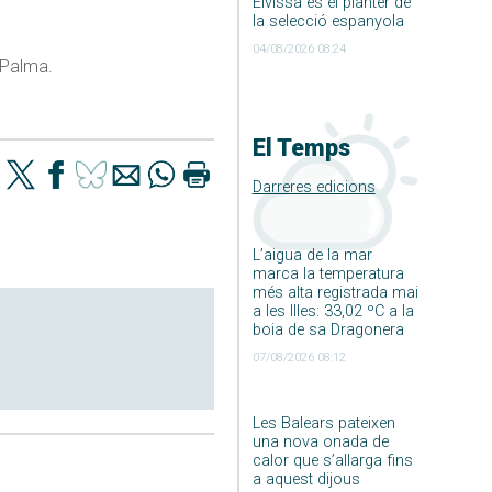
Eivissa és el planter de
la selecció espanyola
04/08/2026 08:24
e Palma.
El Temps
Darreres edicions
L’aigua de la mar
marca la temperatura
més alta registrada mai
a les Illes: 33,02 ºC a la
boia de sa Dragonera
07/08/2026 08:12
Les Balears pateixen
una nova onada de
calor que s’allarga fins
a aquest dijous