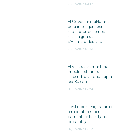
20/07/2026 03:47
El Govern instal·la una
boia intel·ligent per
monitorar en temps
real l’aigua de
s’Albufera des Grau
20/07/2026 09:33
El vent de tramuntana
impulsa el fum de
l’incendi a Girona cap a
les Balears
03/07/2026 09:24
L’estiu començarà amb
temperatures per
damunt de la mitjana i
poca pluja
09/06/2026 02:52