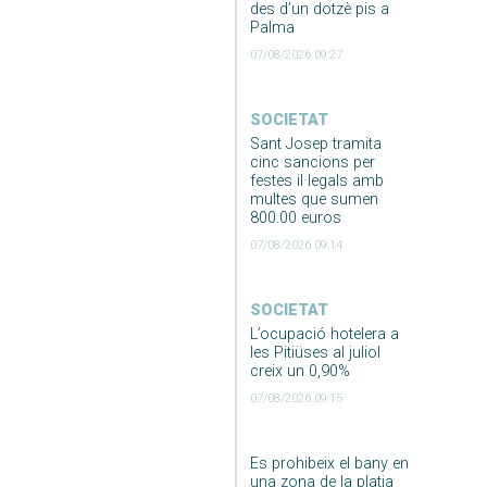
des d’un dotzè pis a
Palma
07/08/2026 09:27
SOCIETAT
Sant Josep tramita
cinc sancions per
festes il·legals amb
multes que sumen
800.00 euros
07/08/2026 09:14
SOCIETAT
L’ocupació hotelera a
les Pitiüses al juliol
creix un 0,90%
07/08/2026 09:15
Es prohibeix el bany en
una zona de la platja