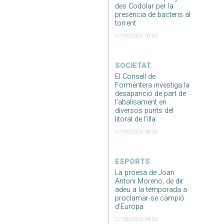
des Codolar per la
presència de bacteris al
torrent
07/08/2026 09:03
SOCIETAT
El Consell de
Formentera investiga la
desaparició de part de
l’abalisament en
diversos punts del
litoral de l’illa
07/08/2026 08:28
ESPORTS
La proesa de Joan
Antoni Moreno, de dir
adeu a la temporada a
proclamar-se campió
d’Europa
07/08/2026 04:50