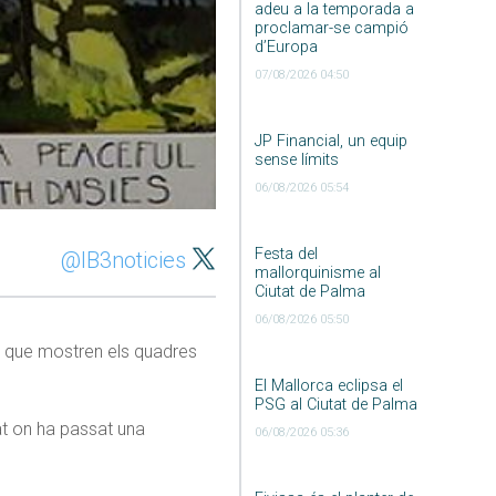
adeu a la temporada a
proclamar-se campió
d’Europa
07/08/2026 04:50
JP Financial, un equip
sense límits
06/08/2026 05:54
Festa del
@IB3noticies
mallorquinisme al
Ciutat de Palma
06/08/2026 05:50
el que mostren els quadres
El Mallorca eclipsa el
PSG al Ciutat de Palma
tat on ha passat una
06/08/2026 05:36