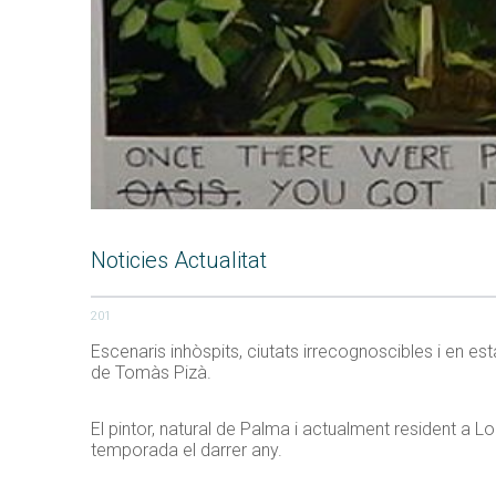
Noticies Actualitat
201
Escenaris inhòspits, ciutats irrecognoscibles i en e
de Tomàs Pizà.
El pintor, natural de Palma i actualment resident a Lo
temporada el darrer any.