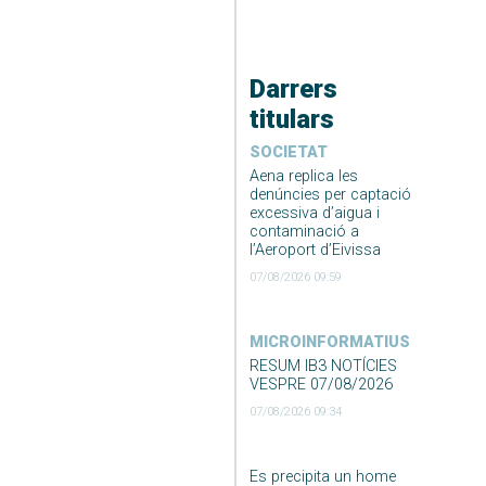
Darrers
titulars
SOCIETAT
Aena replica les
denúncies per captació
excessiva d’aigua i
contaminació a
l’Aeroport d’Eivissa
07/08/2026 09:59
MICROINFORMATIUS
RESUM IB3 NOTÍCIES
VESPRE 07/08/2026
07/08/2026 09:34
Es precipita un home