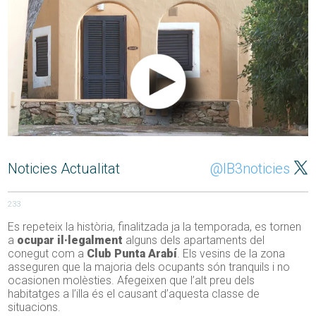
Noticies Actualitat
@IB3noticies
233
Es repeteix la història, finalitzada ja la temporada, es tornen
a
ocupar il·legalment
alguns dels apartaments del
conegut com a
Club Punta Arabí
. Els vesins de la zona
asseguren que la majoria dels ocupants són tranquils i no
ocasionen molèsties. Afegeixen que l’alt preu dels
habitatges a l’illa és el causant d’aquesta classe de
situacions.