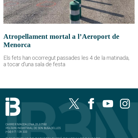
Atropellament mortal a l’Aeroport de
Menorca
Els fets han ocorregut passades les 4 de la matinada,
a tocar d'una sala de festa
CARRER MAGDALENA, 21, 07180
POLÍGON INDUSTRIAL DE SON BUGADELLES
(+34) 971 139 333