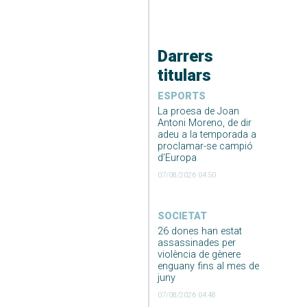
Darrers
titulars
ESPORTS
La proesa de Joan
Antoni Moreno, de dir
adeu a la temporada a
proclamar-se campió
d’Europa
07/08/2026 04:50
SOCIETAT
26 dones han estat
assassinades per
violència de gènere
enguany fins al mes de
juny
07/08/2026 04:48