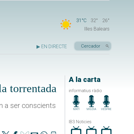
31°C
32°
26°
Illes Balears
▶ EN DIRECTE
A la carta
la torrentada
informatius ràdio
in a ser conscients
MATÍ
MIGDIA
VESPRE
IB3 Noticies