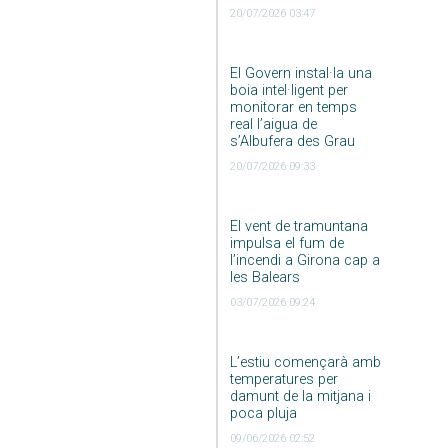
20/07/2026 03:47
El Govern instal·la una
boia intel·ligent per
monitorar en temps
real l’aigua de
s’Albufera des Grau
20/07/2026 09:33
El vent de tramuntana
impulsa el fum de
l’incendi a Girona cap a
les Balears
03/07/2026 09:24
L’estiu començarà amb
temperatures per
damunt de la mitjana i
poca pluja
09/06/2026 02:52