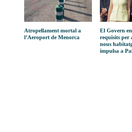
Atropellament mortal a
El Govern en
l’Aeroport de Menorca
requisits per 
nous habitatg
impulsa a P