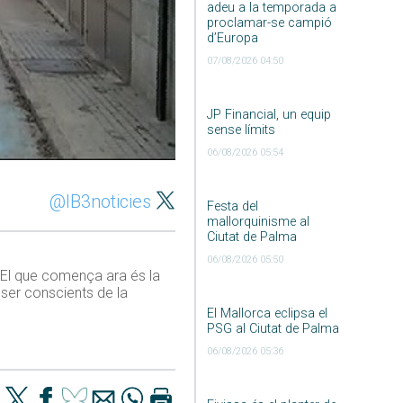
adeu a la temporada a
proclamar-se campió
d’Europa
07/08/2026 04:50
JP Financial, un equip
sense límits
06/08/2026 05:54
@IB3noticies
Festa del
mallorquinisme al
Ciutat de Palma
06/08/2026 05:50
. El que comença ara és la
 ser conscients de la
El Mallorca eclipsa el
PSG al Ciutat de Palma
06/08/2026 05:36