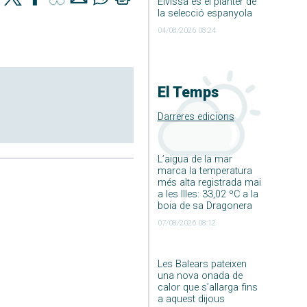
Eivissa és el planter de
la selecció espanyola
04/08/2026 08:24
El Temps
Darreres edicions
L’aigua de la mar
marca la temperatura
més alta registrada mai
a les Illes: 33,02 ºC a la
boia de sa Dragonera
07/08/2026 08:12
Les Balears pateixen
una nova onada de
calor que s’allarga fins
a aquest dijous