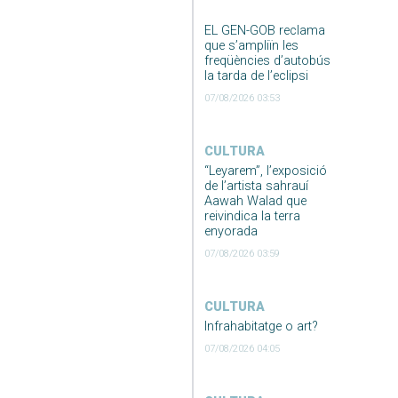
EL GEN-GOB reclama
que s’ampliïn les
freqüències d’autobús
la tarda de l’eclipsi
07/08/2026 03:53
CULTURA
“Leyarem”, l’exposició
de l’artista sahrauí
Aawah Walad que
reivindica la terra
enyorada
07/08/2026 03:59
CULTURA
Infrahabitatge o art?
07/08/2026 04:05