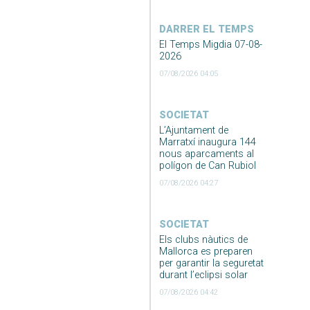
DARRER EL TEMPS
El Temps Migdia 07-08-
2026
07/08/2026 04:05
SOCIETAT
L’Ajuntament de
Marratxí inaugura 144
nous aparcaments al
polígon de Can Rubiol
07/08/2026 04:27
SOCIETAT
Els clubs nàutics de
Mallorca es preparen
per garantir la seguretat
durant l’eclipsi solar
07/08/2026 04:42