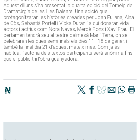
Aquest dilluns s’ha presentat la quarta edició del Torneig de
Dramatúrgia de les Illes Balears. Una edició que
protagonitzaran les històries creades per Joan Fullana, Aina
de Còs, Sebastià Portell i Vicka Duran i a qui donaran vida
actors i actrius com Nora Navas, Mercè Pons i Xavi Frau. El
certamen tendrà seu al teatre palmesà Mar i Terra, on se
celebraran les dues semifinals els dies 11 i 18 de gener, i
també la final dia 21 d’aquest mateix mes. Com ja és
habitual, l’autoria dels textos participants serà anònima fins
que el públic triï l’obra guanyadora.