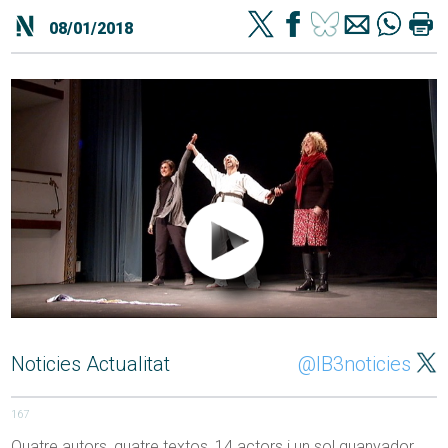
08/01/2018
Noticies Actualitat
@IB3noticies
167
Quatre autors, quatre textos, 14 actors i un sol guanyador.