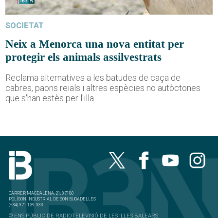
SOCIETAT
Neix a Menorca una nova entitat per
protegir els animals assilvestrats
Reclama alternatives a les batudes de caça de
cabres, paons reials i altres espècies no autòctones
que s'han estès per l'illa
CARRER MAGDALENA, 21, 07180
POLÍGON INDUSTRIAL DE SON BUGADELLES
(+34) 971 139 333
© ENS PÚBLIC DE RADIOTELEVISIÓ DE LES ILLES BALEARS