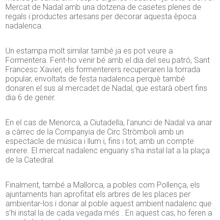
Mercat de Nadal amb una dotzena de casetes plenes de
regals i productes artesans per decorar aquesta època
nadalenca.
Un estampa molt similar també ja es pot veure a
Formentera. Fent-ho venir bé amb el dia del seu patró, Sant
Francesc Xavier, els formenterers recuperaren la torrada
popular, envoltats de festa nadalenca perquè també
donaren el sus al mercadet de Nadal, que estarà obert fins
dia 6 de gener.
En el cas de Menorca, a Ciutadella, l’anunci de Nadal va anar
a càrrec de la Companyia de Circ Stròmboli amb un
espectacle de música i llum i, fins i tot, amb un compte
enrere. El mercat nadalenc enguany s’ha instal·lat a la plaça
de la Catedral.
Finalment, també a Mallorca, a pobles com Pollença, els
ajuntaments han aprofitat els arbres de les places per
ambientar-los i donar al poble aquest ambient nadalenc que
s’hi instal·la de cada vegada més . En aquest cas, ho feren a