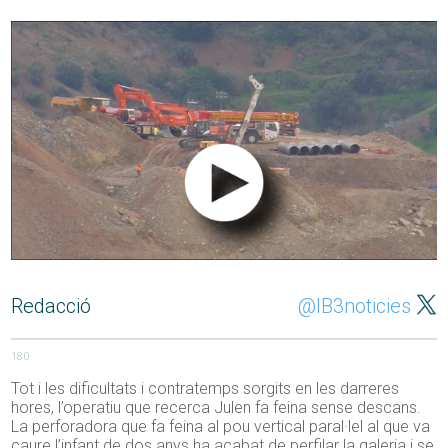
Redacció
@IB3noticies
180
Tot i les dificultats i contratemps sorgits en les darreres
hores, l’operatiu que recerca Julen fa feina sense descans.
La perforadora que fa feina al pou vertical paral·lel al que va
caure l’infant de dos anys ha acabat de perfilar la galeria i se