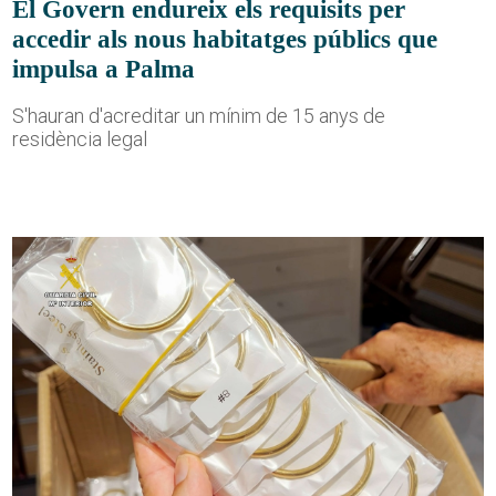
El Govern endureix els requisits per
accedir als nous habitatges públics que
impulsa a Palma
S'hauran d'acreditar un mínim de 15 anys de
residència legal