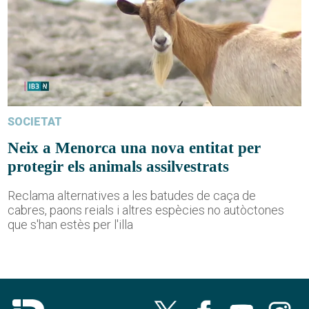
SOCIETAT
Neix a Menorca una nova entitat per
protegir els animals assilvestrats
Reclama alternatives a les batudes de caça de
cabres, paons reials i altres espècies no autòctones
que s'han estès per l'illa