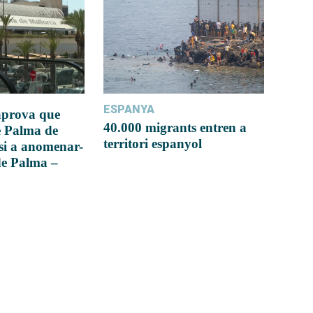
ESPANYA
 aprova que
40.000 migrants entren a
e Palma de
territori espanyol
si a anomenar-
de Palma –