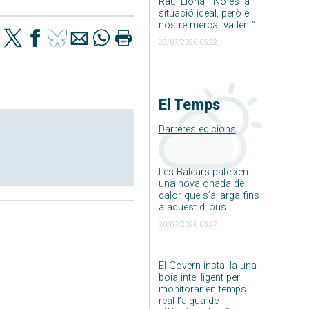
Raúl Llona: ”No és la
situació ideal, però el
nostre mercat va lent”
29/07/2026 05:22
El Temps
Darreres edicions
Les Balears pateixen
una nova onada de
calor que s’allarga fins
a aquest dijous
20/07/2026 03:47
El Govern instal·la una
boia intel·ligent per
monitorar en temps
real l’aigua de