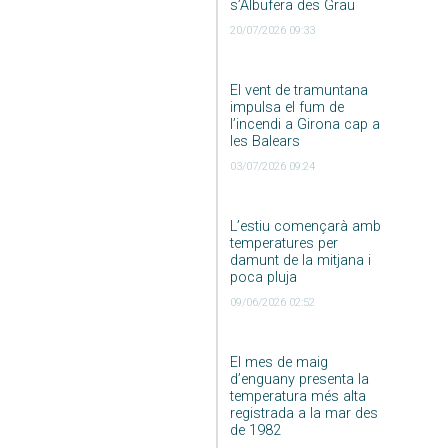
s’Albufera des Grau
20/07/2026 09:33
El vent de tramuntana
impulsa el fum de
l’incendi a Girona cap a
les Balears
03/07/2026 09:24
L’estiu començarà amb
temperatures per
damunt de la mitjana i
poca pluja
09/06/2026 02:52
El mes de maig
d’enguany presenta la
temperatura més alta
registrada a la mar des
de 1982