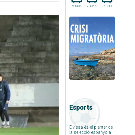
MIGDIA
VESPRE
CAP.SET
Esports
Eivissa és el planter de
la selecció espanyola