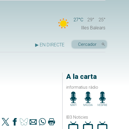
27°C
29°
25°
Illes Balears
▶ EN DIRECTE
A la carta
informatius ràdio
MATÍ
MIGDIA
VESPRE
IB3 Noticies