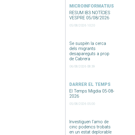
MICROINFORMATIUS
RESUM IB3 NOTÍCIES
VESPRE 05/08/2026
05/08/2026 10:20
Se suspèn la cerca
dels migrants
desapareguts a prop
de Cabrera
06/08/2026 08:39
DARRER EL TEMPS
El Temps Migdia 05-08-
2026
05/08/2026 05:00
Investiguen l’amo de
cinc podencs trobats
en un estat deplorable