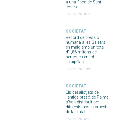
a una finca de Sant
Josep
06/08/2026 08:26
SOCIETAT
Rècord de pressió
humana a les Balears
en maig amb un total
d’1,86 milions de
persones en tot
l’arxipèlag
05/08/2026 05:19
SOCIETAT
Els desallotjats de
l’antiga presó de Palma
s’han distribuït per
diferents assentaments
de la ciutat
06/08/2026 08:40