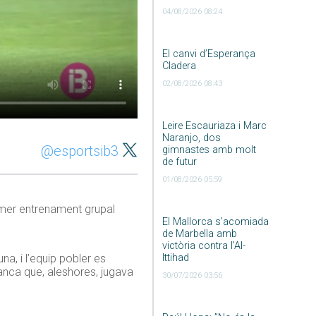
04/08/2026 08:24
El canvi d’Esperança
Cladera
02/08/2026 08:43
Leire Escauriaza i Marc
Naranjo, dos
@esportsib3
gimnastes amb molt
de futur
01/08/2026 05:59
rimer entrenament grupal
El Mallorca s’acomiada
de Marbella amb
victòria contra l’Al-
Ittihad
na, i l’equip pobler es
manca que, aleshores, jugava
30/07/2026 03:56