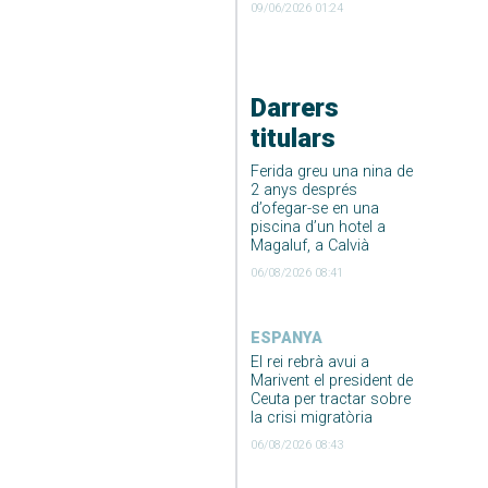
09/06/2026 01:24
Darrers
titulars
Ferida greu una nina de
2 anys després
d’ofegar-se en una
piscina d’un hotel a
Magaluf, a Calvià
06/08/2026 08:41
ESPANYA
El rei rebrà avui a
Marivent el president de
Ceuta per tractar sobre
la crisi migratòria
06/08/2026 08:43