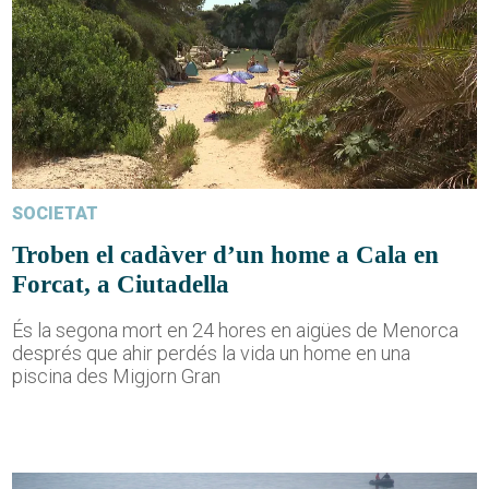
SOCIETAT
Troben el cadàver d’un home a Cala en
Forcat, a Ciutadella
És la segona mort en 24 hores en aigües de Menorca
després que ahir perdés la vida un home en una
piscina des Migjorn Gran