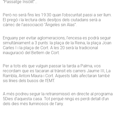
“Passatge Insòlit”…
Però no serà fins les 19:30 quan l’obscuritat passi a ser llum.
El pregó i la lectura dels desitjos dels ciutadans serà a
càrrec de l’associació “Ángeles sin Alas”.
Enguany per evitar aglomeracions, l’encesa es podrà seguir
simultàniament a 3 punts: la plaça de la Reina, la plaça Joan
Carles I i la plaça de Cort. A les 20 serà la tradicional
inauguració del Betlem de Cort.
Per a tots els que vulguin passar la tarda a Palma, vos
recordam que es tacaran al trànsit els carrers Jaume III, La
Rambla, Antoni Maura i Cort. Aquests talls afectaran també
sis línies dels busos de l’EMT.
A més podreu seguir la retransmissió en directe al programa
5Dies d’aquesta casa. Tot perquè ningú es perdi detall d’un
dels dies més lluminosos de l’any.