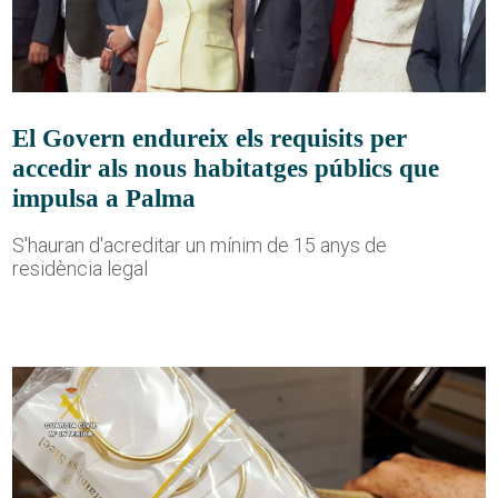
El Govern endureix els requisits per
accedir als nous habitatges públics que
impulsa a Palma
S'hauran d'acreditar un mínim de 15 anys de
residència legal