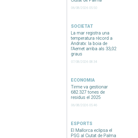
Ciutat de Palma
06/08/2026 05:50
SOCIETAT
La mar registra una
temperatura rècord a
Andratx: la boia de
l’Aemet arriba als 33,02
graus
07/08/2026 08:34
ECONOMIA
Tirme va gestionar
682.327 tones de
residus el 2025
06/08/2026 05:46
ESPORTS
El Mallorca eclipsa el
PSG al Ciutat de Palma