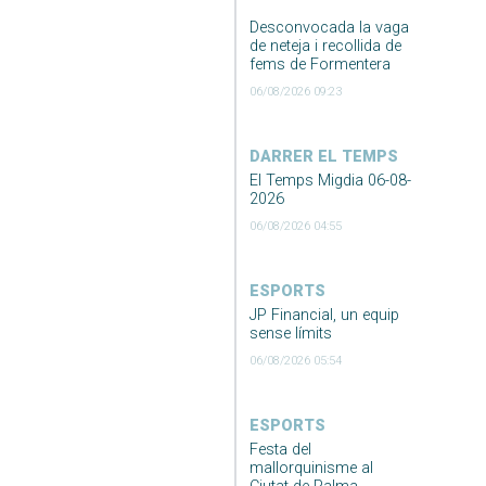
Desconvocada la vaga
de neteja i recollida de
fems de Formentera
06/08/2026 09:23
DARRER EL TEMPS
El Temps Migdia 06-08-
2026
06/08/2026 04:55
ESPORTS
JP Financial, un equip
sense límits
06/08/2026 05:54
ESPORTS
Festa del
mallorquinisme al