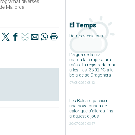
 programat diverses
 de Mallorca
El Temps
Darreres edicions
L’aigua de la mar
marca la temperatura
més alta registrada mai
a les Illes: 33,02 ºC a la
boia de sa Dragonera
07/08/2026 08:12
Les Balears pateixen
una nova onada de
calor que s’allarga fins
a aquest dijous
20/07/2026 03:47