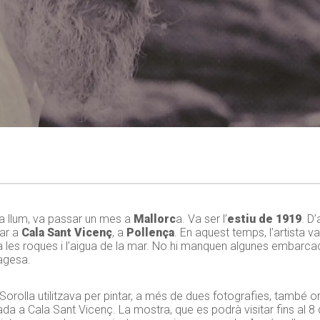
 la llum, va passar un mes a
Mallorc
a. Va ser l’
estiu de 1919
. D
jar a
Cala Sant Vicenç
, a
Pollença
. En aquest temps, l’artista v
nya les roques i l’aigua de la mar. No hi manquen algunes embarc
agesa.
Sorolla utilitzava per pintar, a més de dues fotografies, també ori
tada a Cala Sant Vicenç. La mostra, que es podrà visitar fins al 