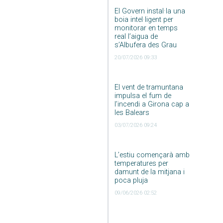
El Govern instal·la una
boia intel·ligent per
monitorar en temps
real l’aigua de
s’Albufera des Grau
20/07/2026 09:33
El vent de tramuntana
impulsa el fum de
l’incendi a Girona cap a
les Balears
03/07/2026 09:24
L’estiu començarà amb
temperatures per
damunt de la mitjana i
poca pluja
09/06/2026 02:52