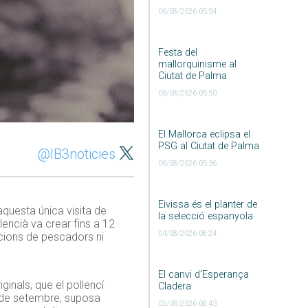
06/08/2026 05:54
Festa del
mallorquinisme al
Ciutat de Palma
06/08/2026 05:50
El Mallorca eclipsa el
PSG al Ciutat de Palma
@IB3noticies
06/08/2026 05:36
Eivissa és el planter de
’aquesta única visita de
la selecció espanyola
alencià va crear fins a 12
04/08/2026 08:24
acions de pescadors ni
El canvi d’Esperança
ginals, que el pollencí
Cladera
8 de setembre, suposa
02/08/2026 08:43