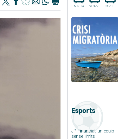
MIGDIA
VESPRE
CAP.SET
Esports
JP Financial, un equip
sense límits