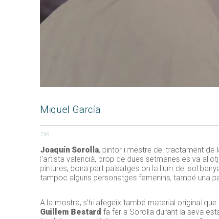
Miquel García
734
Joaquín Sorolla
, pintor i mestre del tractament de
l’artista valencià, prop de dues setmanes es va allot
pintures, bona part paisatges on la llum del sol ba
tampoc alguns personatges femenins, també una p
A la mostra, s’hi afegeix també material original que 
Guillem Bestard
fa fer a Sorolla durant la seva es