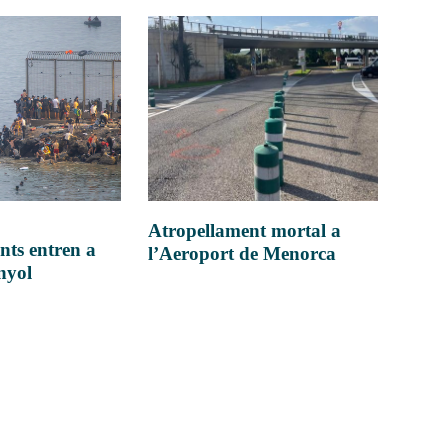
Atropellament mortal a
nts entren a
l’Aeroport de Menorca
anyol