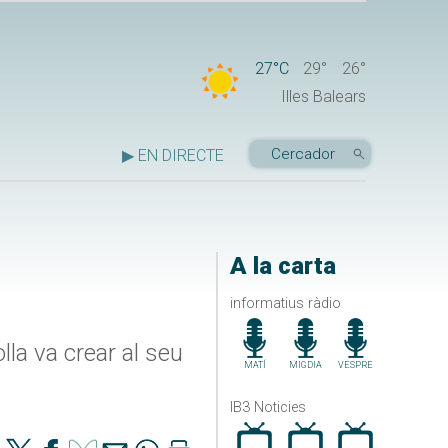
27°C
29°
26°
Illes Balears
▶ EN DIRECTE
A la carta
informatius ràdio
la va crear al seu
MATÍ
MIGDIA
VESPRE
IB3 Noticies