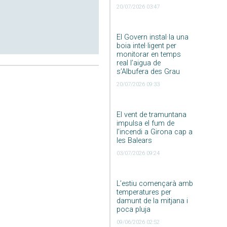
20/07/2026 03:47
El Govern instal·la una
boia intel·ligent per
monitorar en temps
real l’aigua de
s’Albufera des Grau
20/07/2026 09:33
El vent de tramuntana
impulsa el fum de
l’incendi a Girona cap a
les Balears
03/07/2026 09:24
L’estiu començarà amb
temperatures per
damunt de la mitjana i
poca pluja
09/06/2026 02:52