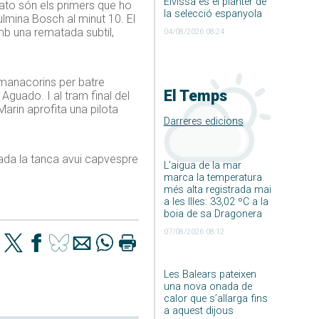
Eivissa és el planter de
Tato són els primers que ho
la selecció espanyola
ulmina Bosch al minut 10. El
amb una rematada subtil,
04/08/2026 08:24
s manacorins per batre
El Temps
Aguado. I al tram final del
Marin aprofita una pilota
Darreres edicions
nada la tanca avui capvespre
L’aigua de la mar
marca la temperatura
més alta registrada mai
a les Illes: 33,02 ºC a la
boia de sa Dragonera
07/08/2026 08:12
Les Balears pateixen
una nova onada de
calor que s’allarga fins
a aquest dijous