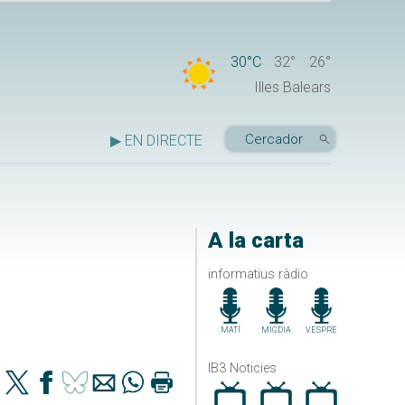
30°C
32°
26°
Illes Balears
▶ EN DIRECTE
A la carta
informatius ràdio
MATÍ
MIGDIA
VESPRE
IB3 Noticies