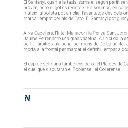
El Santanyí, quart a la taula, suma el segon partit s
proven, però el gol es resisteix. Els sollerics, en c
mateix futbolista pot ampliar l’avantatge des dels on
marca l’empat per als de Tato. El Santanyí pot guanya
A Na Capellera, l’Inter Manacor i la Penya Sant Jord
Jaume Ferrer amb una gran vaselina. A l’inici de la 
partit, l’àrbitre xiula penal per mans de De Lafuente
morta a la frontal per marcar el definitiu empat a do
El cap de setmana també ens deixa el Platges de Cal
el duel que disputaran el Poblense i el Collerense.