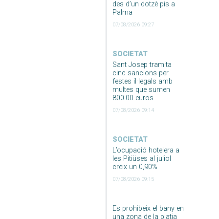
des d’un dotzè pis a
Palma
07/08/2026 09:27
SOCIETAT
Sant Josep tramita
cinc sancions per
festes il·legals amb
multes que sumen
800.00 euros
07/08/2026 09:14
SOCIETAT
L’ocupació hotelera a
les Pitiüses al juliol
creix un 0,90%
07/08/2026 09:15
Es prohibeix el bany en
una zona de la platja