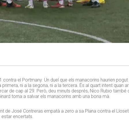
-1 contra el Portmany. Un duel que els manacorins haurien pogut p
primera, ni a la segona, ni a la tercera. És al quart intent quan ar
arcar de cap al 29. Però, deu minuts després, Nico Rubio també d
Ginard torna a salvar els manacorins amb una bona mà.
unt de José Contreras empatà a zero a sa Plana contra el Llosete
n estar encertats.