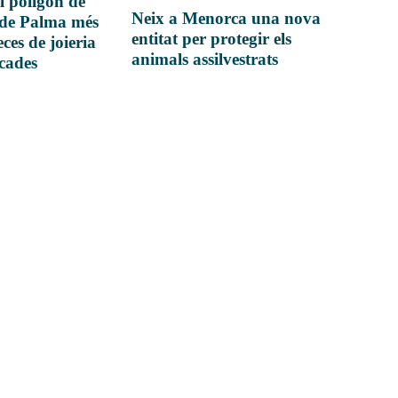
l polígon de
Neix a Menorca una nova
 de Palma més
entitat per protegir els
ces de joieria
animals assilvestrats
icades