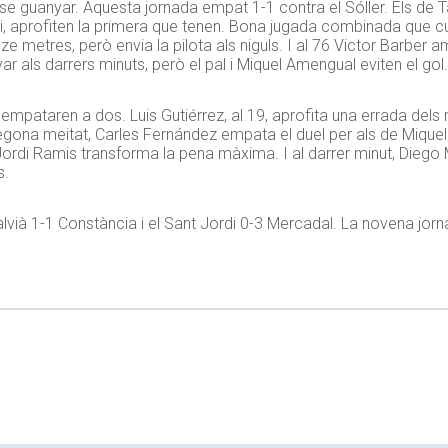
ense guanyar. Aquesta jornada empat 1-1 contra el Sóller. Els de 
anvi, aprofiten la primera que tenen. Bona jugada combinada que c
ze metres, però envia la pilota als niguls. I al 76 Victor Barber 
r als darrers minuts, però el pal i Miquel Amengual eviten el gol.
i empataren a dos. Luis Gutiérrez, al 19, aprofita una errada del
segona meitat, Carles Fernández empata el duel per als de Miquel 
. Jordi Ramis transforma la pena màxima. I al darrer minut, Diego 
s.
vià 1-1 Constància i el Sant Jordi 0-3 Mercadal. La novena jor