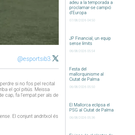
adeu a la temporada a
proclamar-se campió
d’Europa
07/08/2026 04:50
JP Financial, un equip
sense límits
06/08/2026 05:54
@esportsib3
Festa del
mallorquinisme al
Ciutat de Palma
erdre si no fos pel recital
06/08/2026 05:50
riba el gol pitiús. Meissa
e cap, fa l’empat per als de
El Mallorca eclipsa el
PSG al Ciutat de Palma
nse. El conjunt andritxol és
06/08/2026 05:36