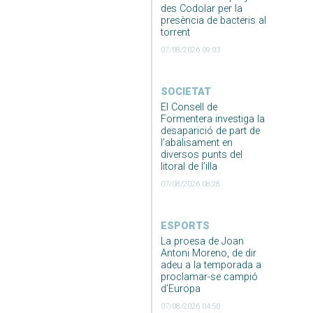
des Codolar per la
presència de bacteris al
torrent
07/08/2026 09:03
SOCIETAT
El Consell de
Formentera investiga la
desaparició de part de
l’abalisament en
diversos punts del
litoral de l’illa
07/08/2026 08:28
ESPORTS
La proesa de Joan
Antoni Moreno, de dir
adeu a la temporada a
proclamar-se campió
d’Europa
07/08/2026 04:50