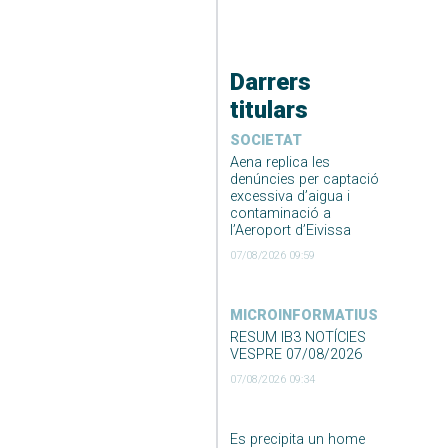
Darrers
titulars
SOCIETAT
Aena replica les
denúncies per captació
excessiva d’aigua i
contaminació a
l’Aeroport d’Eivissa
07/08/2026 09:59
MICROINFORMATIUS
RESUM IB3 NOTÍCIES
VESPRE 07/08/2026
07/08/2026 09:34
Es precipita un home