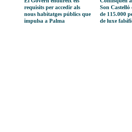
El Govern endureix els
Confisquen a
requisits per accedir als
Son Castelló
nous habitatges públics que
de 115.000 pe
impulsa a Palma
de luxe falsif