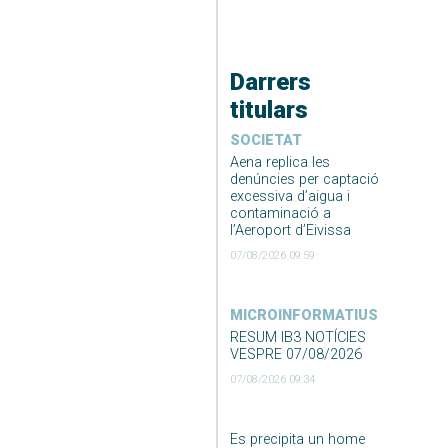
Darrers
titulars
SOCIETAT
Aena replica les
denúncies per captació
excessiva d’aigua i
contaminació a
l’Aeroport d’Eivissa
07/08/2026 09:59
MICROINFORMATIUS
RESUM IB3 NOTÍCIES
VESPRE 07/08/2026
07/08/2026 09:34
Es precipita un home