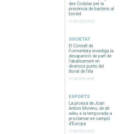
des Codolar per la
presència de bacteris al
torrent
07/08/2026 09:03
SOCIETAT
El Consell de
Formentera investiga la
desaparició de part de
l’abalisament en
diversos punts del
litoral de l’illa
07/08/2026 08:28
ESPORTS
La proesa de Joan
Antoni Moreno, de dir
adeu a la temporada a
proclamar-se campió
d’Europa
07/08/2026 04:50