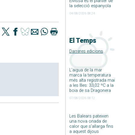
Eivissa és el planter de
la selecció espanyola
04/08/2026 08:24
El Temps
Darreres edicions
L’aigua de la mar
marca la temperatura
més alta registrada mai
a les Illes: 33,02 ºC a la
boia de sa Dragonera
07/08/2026 08:12
Les Balears pateixen
una nova onada de
calor que s’allarga fins
a aquest dijous