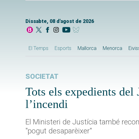
Dissabte, 08 d'agost de 2026
El Temps
Esports
Mallorca
Menorca
Eivi
SOCIETAT
Tots els expedients del 
l’incendi
El Ministeri de Justícia també rec
"pogut desaparèixer"