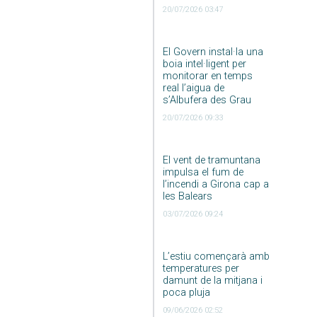
20/07/2026 03:47
El Govern instal·la una
boia intel·ligent per
monitorar en temps
real l’aigua de
s’Albufera des Grau
20/07/2026 09:33
El vent de tramuntana
impulsa el fum de
l’incendi a Girona cap a
les Balears
03/07/2026 09:24
L’estiu començarà amb
temperatures per
damunt de la mitjana i
poca pluja
09/06/2026 02:52