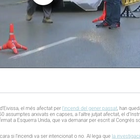
d’Eivissa, el més afectat per
l’incendi del gener passat
, han qued
50 assumptes arxivats en capses, a l’altre jutjat afectat, el d’Ins
firmat a Esquerra Unida, que va demanar per escrit al Congrés 
ara si l’incendi va ser intencionat o no. Al·lega que
la investigaci