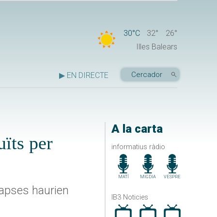
30°C
32°
26°
Illes Balears
▶ EN DIRECTE
A la carta
uïts per
informatius ràdio
MATÍ
MIGDIA
VESPRE
capses haurien
IB3 Noticies