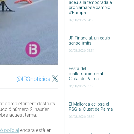
adeu a la temporada a
proclamar-se campió
d’Europa
07/08/2026 04:50
JP Financial, un equip
sense límits
06/08/2026 05:54
Festa del
mallorquinisme al
@IB3noticies
Ciutat de Palma
06/08/2026 05:50
at completament destruïts.
El Mallorca eclipsa el
trucció número 2, haurien
PSG al Ciutat de Palma
sobre aquest tema.
06/08/2026 05:36
ó policial
encara està en