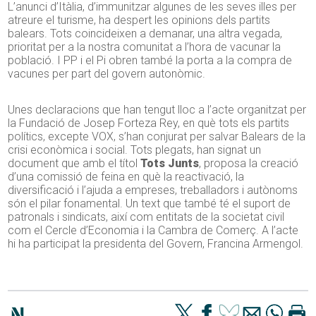
L’anunci d’Itàlia, d’immunitzar algunes de les seves illes per
atreure el turisme, ha despert les opinions dels partits
balears. Tots coincideixen a demanar, una altra vegada,
prioritat per a la nostra comunitat a l’hora de vacunar la
població. I PP i el Pi obren també la porta a la compra de
vacunes per part del govern autonòmic.
Unes declaracions que han tengut lloc a l’acte organitzat per
la Fundació de Josep Forteza Rey, en què tots els partits
polítics, excepte VOX, s’han conjurat per salvar Balears de la
crisi econòmica i social. Tots plegats, han signat un
document que amb el títol
Tots Junts
, proposa la creació
d’una comissió de feina en què la reactivació, la
diversificació i l’ajuda a empreses, treballadors i autònoms
són el pilar fonamental. Un text que també té el suport de
patronals i sindicats, així com entitats de la societat civil
com el Cercle d’Economia i la Cambra de Comerç. A l’acte
hi ha participat la presidenta del Govern, Francina Armengol.