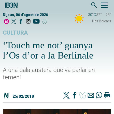
Dijous, 06 d'agost de 2026
30°C
32°
25°
Illes Balears
CULTURA
‘Touch me not’ guanya
l’Os d’or a la Berlinale
A una gala austera que va parlar en
femení
25/02/2018