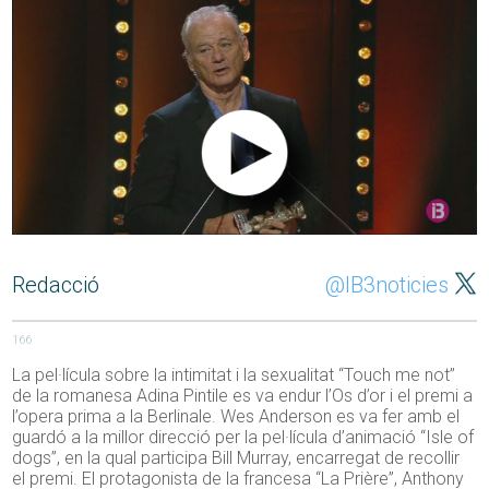
Redacció
@IB3noticies
166
La pel·lícula sobre la intimitat i la sexualitat “Touch me not”
de la romanesa Adina Pintile es va endur l’Os d’or i el premi a
l’opera prima a la Berlinale. Wes Anderson es va fer amb el
guardó a la millor direcció per la pel·lícula d’animació “Isle of
dogs”, en la qual participa Bill Murray, encarregat de recollir
el premi. El protagonista de la francesa “La Prière”, Anthony