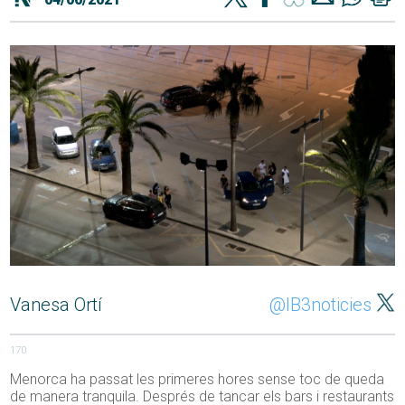
Vanesa Ortí
@IB3noticies
170
Menorca ha passat les primeres hores sense toc de queda
de manera tranquila. Després de tancar els bars i restaurants