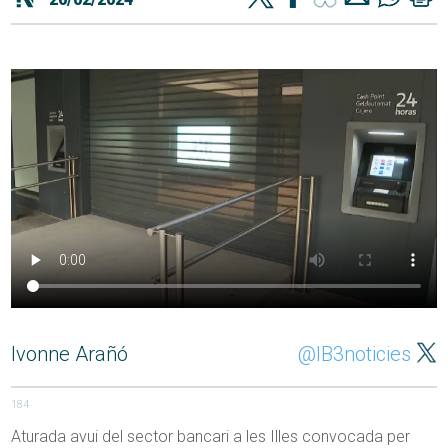
Ivonne Arañó
@IB3noticies
184
Aturada avui del sector bancari a les Illes convocada per