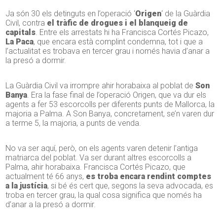
Ja són 30 els detinguts en l’operació ‘
Origen
‘ de la Guàrdia
Civil, contra
el tràfic de drogues i el blanqueig de
capitals
. Entre els arrestats hi ha Francisca Cortés Picazo,
La Paca
, que encara està complint condemna, tot i que a
l’actualitat es trobava en tercer grau i només havia d’anar a
la presó a dormir.
La Guàrdia Civil va irrompre ahir horabaixa al poblat de
Son
Banya
. Era la fase final de l’operació Origen, que va dur els
agents a fer 53 escorcolls per diferents punts de Mallorca, la
majoria a Palma. A Son Banya, concretament, se’n varen dur
a terme 5, la majoria, a punts de venda.
No va ser aquí, però, on els agents varen detenir l’antiga
matriarca del poblat. Va ser durant altres escorcolls a
Palma, ahir horabaixa. Francisca Cortés Picazo, que
actualment té 66 anys,
es troba encara rendint comptes
a la justícia
, si bé és cert que, segons la seva advocada, es
troba en tercer grau, la qual cosa significa que només ha
d’anar a la presó a dormir.