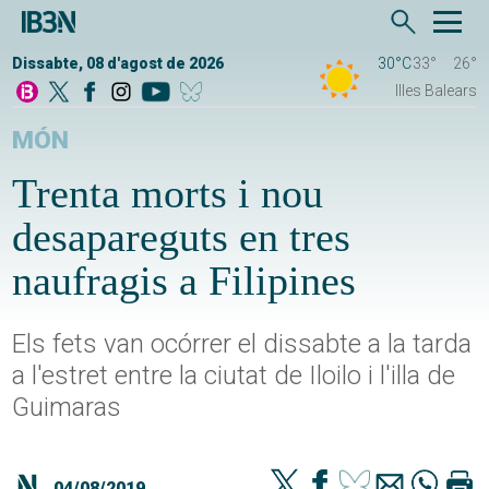
Dissabte, 08 d'agost de 2026
30°C
33°
26°
Illes Balears
MÓN
Trenta morts i nou
desapareguts en tres
naufragis a Filipines
Els fets van ocórrer el dissabte a la tarda
a l'estret entre la ciutat de Iloilo i l'illa de
Guimaras
04/08/2019