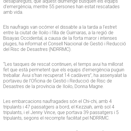
desapareguts, que aquest diumenge busquen els equips
d’emergència, mentre 55 persones han estat rescatades
amb vida.
Els naufragis van ocórrer el dissabte a la tarda a l’estret
entre la ciutat de Iloilo i l’illa de Guimaras, a la regió de
Bisayas Occidental, a causa de la forta maror i intenses
pluges, ha informat el Consell Nacional de Gestió i Reducció
del Risc de Desastres (NDRRMC).
“Les tasques de rescat continuen, el temps avui ha millorat
fet que està permetent que els equips d’emergència puguin
treballar. Avui s’han recuperat 14 cadàvers”, ha assenyalat la
portaveu de l’Oficina de Gestió i Reducció de Risc de
Desastres de la província de Iloilo, Donna Magne.
Les embarcacions naufragades són el Chi-chi, amb 4
tripulants i 47 passatgers a bord; el Kezziah, amb sol 4
tripulants, i el Jenny Vince, que portava 39 passatgers i 5
tripulants, segons el recompte facilitat pel NDRRMC.