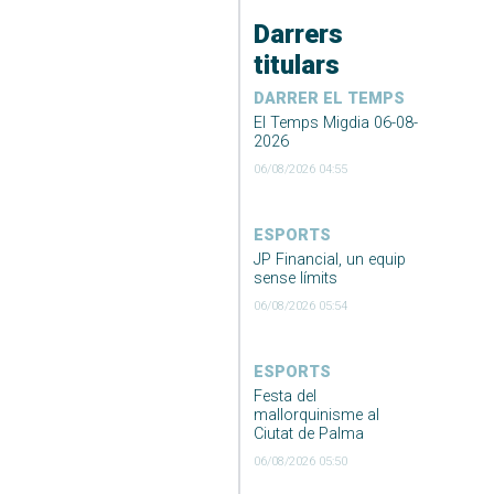
Darrers
titulars
DARRER EL TEMPS
El Temps Migdia 06-08-
2026
06/08/2026 04:55
ESPORTS
JP Financial, un equip
sense límits
06/08/2026 05:54
ESPORTS
Festa del
mallorquinisme al
Ciutat de Palma
06/08/2026 05:50