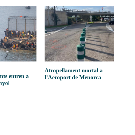
Atropellament mortal a
nts entren a
l’Aeroport de Menorca
anyol