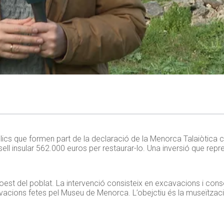
blics que formen part de la declaració de la Menorca Talaiòtica
sell insular 562.000 euros per restaurar-lo. Una inversió que repr
oest del poblat. La intervenció consisteix en excavacions i cons
vacions fetes pel Museu de Menorca. L’obejctiu és la museïtzació