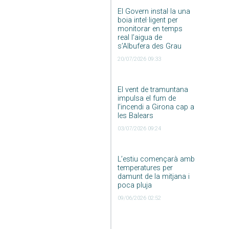
El Govern instal·la una
boia intel·ligent per
monitorar en temps
real l’aigua de
s’Albufera des Grau
20/07/2026 09:33
El vent de tramuntana
impulsa el fum de
l’incendi a Girona cap a
les Balears
03/07/2026 09:24
L’estiu començarà amb
temperatures per
damunt de la mitjana i
poca pluja
09/06/2026 02:52