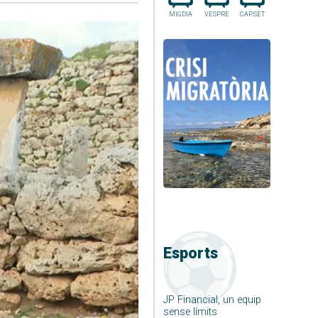
MIGDIA
VESPRE
CAP.SET
Esports
JP Financial, un equip
sense límits