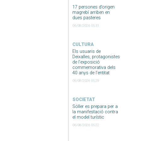
17 persones d’origen
magrebí arriben en
dues pasteres
06/08/2026 05:31
CULTURA
Els usuaris de
Deixalles, protagonistes
de l’exposició
commemorativa dels
40 anys de l’entitat
06/08/2026 05:29
SOCIETAT
Sóller es prepara per a
la manifestació contra
el model turístic
06/08/2026 05:22