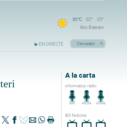
30°C
32°
25°
Illes Balears
▶ EN DIRECTE
A la carta
teri
informatius ràdio
MATÍ
MIGDIA
VESPRE
IB3 Noticies