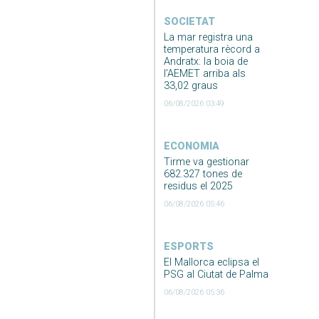
SOCIETAT
La mar registra una
temperatura rècord a
Andratx: la boia de
l’AEMET arriba als
33,02 graus
06/08/2026 03:49
ECONOMIA
Tirme va gestionar
682.327 tones de
residus el 2025
06/08/2026 05:46
ESPORTS
El Mallorca eclipsa el
PSG al Ciutat de Palma
06/08/2026 05:36