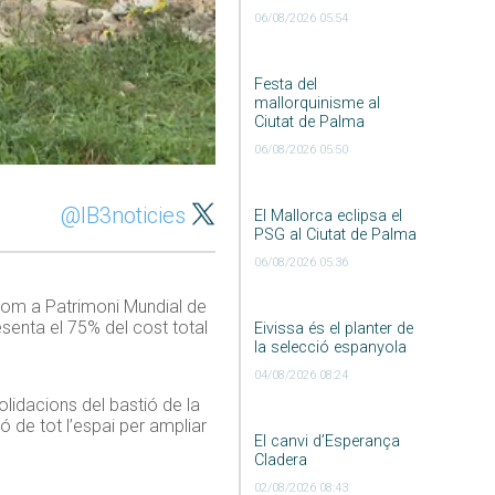
06/08/2026 05:54
Festa del
mallorquinisme al
Ciutat de Palma
06/08/2026 05:50
@IB3noticies
El Mallorca eclipsa el
PSG al Ciutat de Palma
06/08/2026 05:36
 com a Patrimoni Mundial de
esenta el 75% del cost total
Eivissa és el planter de
la selecció espanyola
04/08/2026 08:24
olidacions del bastió de la
 de tot l’espai per ampliar
El canvi d’Esperança
Cladera
02/08/2026 08:43