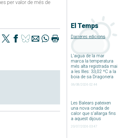
ques per valor de més de
El Temps
Darreres edicions
L’aigua de la mar
marca la temperatura
més alta registrada mai
a les Illes: 33,02 ºC a la
boia de sa Dragonera
06/08/2026 02:44
Les Balears pateixen
una nova onada de
calor que s’allarga fins
a aquest dijous
20/07/2026 03:47