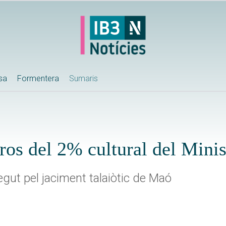
ssa
Formentera
Sumaris
os del 2% cultural del Minis
egut pel jaciment talaiòtic de Maó