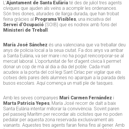
L’
Ajuntament de Santa Eulària
té des de juliol tres agents
cíviques que ajuden als veïns a acomplir les ordenances.
Són tres dones, aturades de llarga durada, que han trobat
feina gràcies al
Programa Visibles
, una iniciativa del
Servei d’Ocupació
(SOIB) que es nodreix amb fons del
Ministeri de Treball
.
María José Sánchez
és una valenciana que va treballar deu
anys de policia local a la seua ciutat. Fa dos anys va arribar
a Santa Eulària, va ser mare i no ha pogut reincorporar-se al
mercat laboral. L’oportunitat de fer d’agent cívica li permet
donar un cop de mà al dia a dia del poble. Cada matí
acudeix a la porta del col·legi Sant Ciríac per vigilar que els
cotxes dels pares dels alumnes no aparquin a la parada dels
busos escolars. Aquí comença un matí ple de tasques.
Amb les seves companyes
Mari Carmen Fernández
i
Marta Patricia Yepes
, María José recorr de dalt a baix
Santa Eulària intentar millorar la convivència. Sovint paren
pel passeig Marítim per recordar als ciclistes que no poden
pedalar per aquesta zona reservada exclusivament als
vianants. Aquestes tres agents faran feina fins al gener. Amb