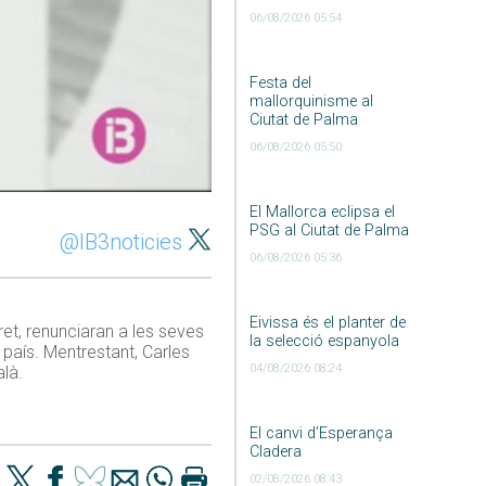
06/08/2026 05:54
Festa del
mallorquinisme al
Ciutat de Palma
06/08/2026 05:50
El Mallorca eclipsa el
PSG al Ciutat de Palma
@IB3noticies
06/08/2026 05:36
Eivissa és el planter de
ret, renunciaran a les seves
la selecció espanyola
 país. Mentrestant, Carles
04/08/2026 08:24
alà.
El canvi d’Esperança
Cladera
02/08/2026 08:43