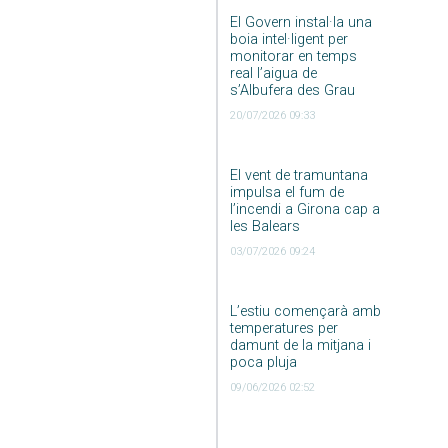
El Govern instal·la una
boia intel·ligent per
monitorar en temps
real l’aigua de
s’Albufera des Grau
20/07/2026 09:33
El vent de tramuntana
impulsa el fum de
l’incendi a Girona cap a
les Balears
03/07/2026 09:24
L’estiu començarà amb
temperatures per
damunt de la mitjana i
poca pluja
09/06/2026 02:52