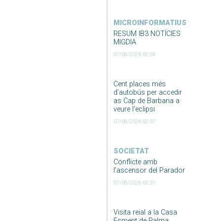
MICROINFORMATIUS
RESUM IB3 NOTÍCIES
MIGDIA
07/08/2026 02:59
Cent places més
d’autobús per accedir
as Cap de Barbaria a
veure l’eclipsi
07/08/2026 02:37
SOCIETAT
Conflicte amb
l’ascensor del Parador
07/08/2026 02:31
Visita reial a la Casa
Esment de Palma