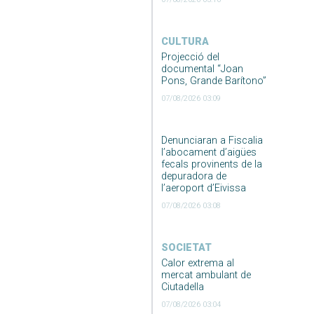
CULTURA
Projecció del
documental “Joan
Pons, Grande Barítono”
07/08/2026 03:09
Denunciaran a Fiscalia
l’abocament d’aigües
fecals provinents de la
depuradora de
l’aeroport d’Eivissa
07/08/2026 03:08
SOCIETAT
Calor extrema al
mercat ambulant de
Ciutadella
07/08/2026 03:04