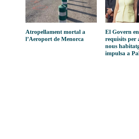
Atropellament mortal a
El Govern en
l’Aeroport de Menorca
requisits per 
nous habitatg
impulsa a P