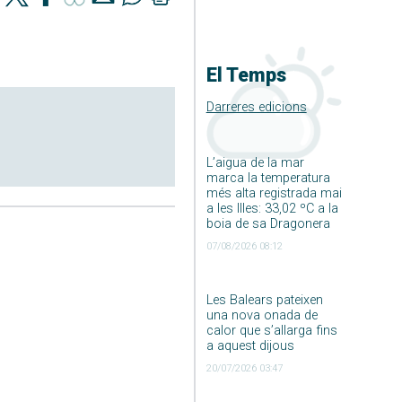
El Temps
Darreres edicions
L’aigua de la mar
marca la temperatura
més alta registrada mai
a les Illes: 33,02 ºC a la
boia de sa Dragonera
07/08/2026 08:12
Les Balears pateixen
una nova onada de
calor que s’allarga fins
a aquest dijous
20/07/2026 03:47