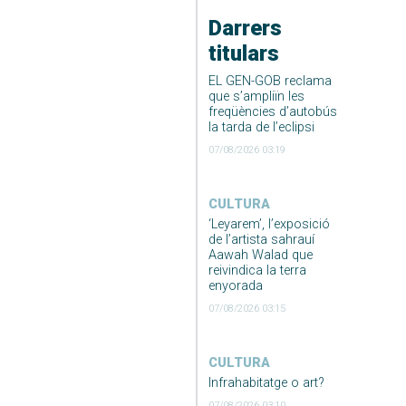
Darrers
titulars
EL GEN-GOB reclama
que s’ampliïn les
freqüències d’autobús
la tarda de l’eclipsi
07/08/2026 03:19
CULTURA
‘Leyarem’, l’exposició
de l’artista sahrauí
Aawah Walad que
reivindica la terra
enyorada
07/08/2026 03:15
CULTURA
Infrahabitatge o art?
07/08/2026 03:10