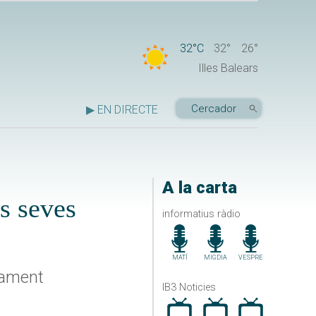
32°C
32°
26°
Illes Balears
▶ EN DIRECTE
A la carta
es seves
informatius ràdio
MATÍ
MIGDIA
VESPRE
lament
IB3 Noticies