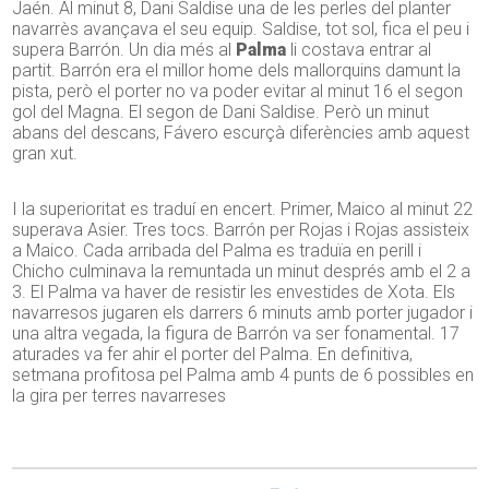
Jaén. Al minut 8, Dani Saldise una de les perles del planter
navarrès avançava el seu equip. Saldise, tot sol, fica el peu i
supera Barrón. Un dia més al
Palma
li costava entrar al
partit. Barrón era el millor home dels mallorquins damunt la
pista, però el porter no va poder evitar al minut 16 el segon
gol del Magna. El segon de Dani Saldise. Però un minut
abans del descans, Fávero escurçà diferències amb aquest
gran xut.
I la superioritat es traduí en encert. Primer, Maico al minut 22
superava Asier. Tres tocs. Barrón per Rojas i Rojas assisteix
a Maico. Cada arribada del Palma es traduïa en perill i
Chicho culminava la remuntada un minut després amb el 2 a
3. El Palma va haver de resistir les envestides de Xota. Els
navarresos jugaren els darrers 6 minuts amb porter jugador i
una altra vegada, la figura de Barrón va ser fonamental. 17
aturades va fer ahir el porter del Palma. En definitiva,
setmana profitosa pel Palma amb 4 punts de 6 possibles en
la gira per terres navarreses