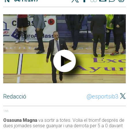
Redacció
@esportsib3
166
Osasuna Magna
va sortir a totes. Volia el triomf després de
dues jornades sense guanyar i una derrota per 5 a 0 davant