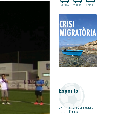
MIGDIA
VESPRE
CAP.SET
Esports
JP Financial, un equip
sense límits