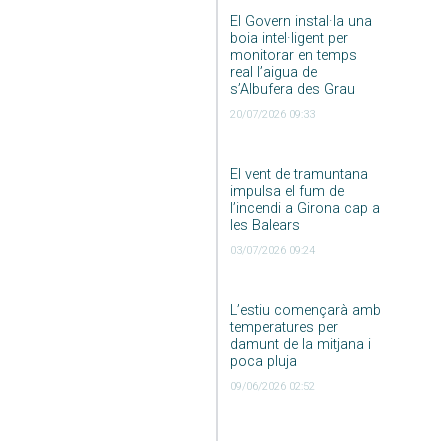
El Govern instal·la una
boia intel·ligent per
monitorar en temps
real l’aigua de
s’Albufera des Grau
20/07/2026 09:33
El vent de tramuntana
impulsa el fum de
l’incendi a Girona cap a
les Balears
03/07/2026 09:24
L’estiu començarà amb
temperatures per
damunt de la mitjana i
poca pluja
09/06/2026 02:52