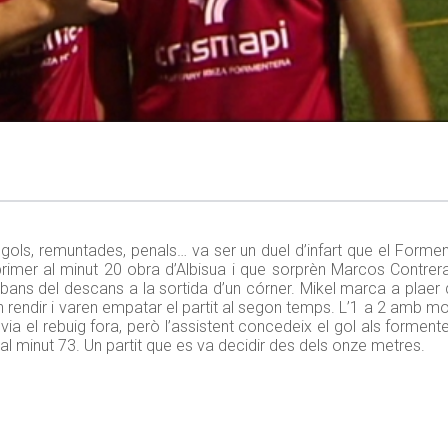
, gols, remuntades, penals… va ser un duel d’infart que el Form
 primer al minut 20 obra d’Albisua i que sorprèn Marcos Contre
st abans del descans a la sortida d’un córner. Mikel marca a plae
 rendir i varen empatar el partit al segon temps. L’1 a 2 amb m
via el rebuig fora, però l’assistent concedeix el gol als formente
al minut 73. Un partit que es va decidir des dels onze metres.