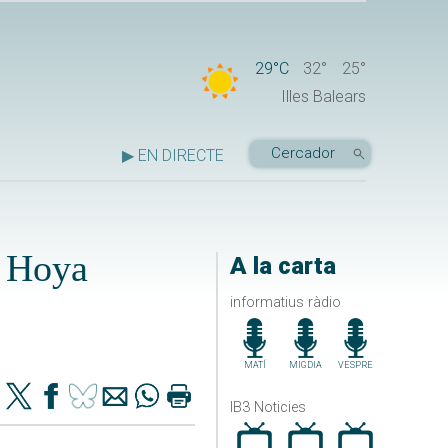
29°C
32°
25°
Illes Balears
▶ EN DIRECTE
a Hoya
A la carta
informatius ràdio
MATÍ
MIGDIA
VESPRE
IB3 Noticies