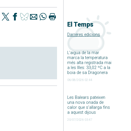
El Temps
Darreres edicions
L’aigua de la mar
marca la temperatura
més alta registrada mai
a les Illes: 33,02 ºC a la
boia de sa Dragonera
06/08/2026 02:44
Les Balears pateixen
una nova onada de
calor que s’allarga fins
a aquest dijous
20/07/2026 03:47