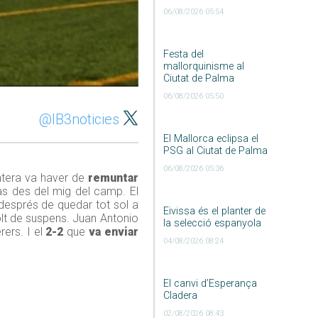
06/08/2026 05:54
Festa del
mallorquinisme al
Ciutat de Palma
06/08/2026 05:50
@IB3noticies
El Mallorca eclipsa el
PSG al Ciutat de Palma
06/08/2026 05:36
entera va haver de
remuntar
ras des del mig del camp. El
r després de quedar tot sol a
Eivissa és el planter de
olt de suspens. Juan Antonio
la selecció espanyola
rers. I el
2-2
que
va enviar
04/08/2026 08:24
El canvi d’Esperança
Cladera
02/08/2026 08:43