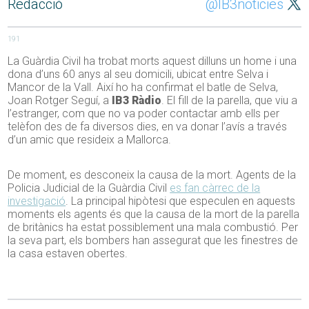
Redacció
@IB3noticies
191
La Guàrdia Civil ha trobat morts aquest dilluns un home i una
dona d’uns 60 anys al seu domicili, ubicat entre Selva i
Mancor de la Vall. Així ho ha confirmat el batle de Selva,
Joan Rotger Seguí, a
IB3 Ràdio
. El fill de la parella, que viu a
l’estranger, com que no va poder contactar amb ells per
telèfon des de fa diversos dies, en va donar l’avís a través
d’un amic que resideix a Mallorca.
De moment, es desconeix la causa de la mort. Agents de la
Policia Judicial de la Guàrdia Civil
es fan càrrec de la
investigació
. La principal hipòtesi que especulen en aquests
moments els agents és que la causa de la mort de la parella
de britànics ha estat possiblement una mala combustió. Per
la seva part, els bombers han assegurat que les finestres de
la casa estaven obertes.