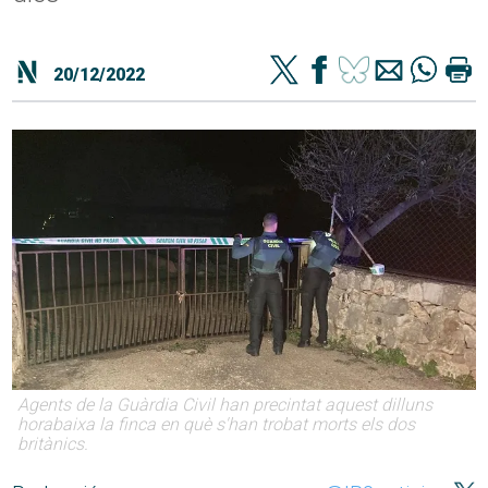
20/12/2022
Agents de la Guàrdia Civil han precintat aquest dilluns
horabaixa la finca en què s'han trobat morts els dos
britànics.