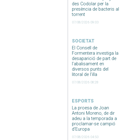
des Codolar per la
presència de bacteris al
torrent
07/08/2026 09:03
SOCIETAT
El Consell de
Formentera investiga la
desaparició de part de
l’abalisament en
diversos punts del
litoral de l’illa
07/08/2026 08:28
ESPORTS
La proesa de Joan
Antoni Moreno, de dir
adeu a la temporada a
proclamar-se campió
d’Europa
07/08/2026 04:50