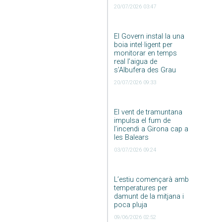
20/07/2026 03:47
El Govern instal·la una
boia intel·ligent per
monitorar en temps
real l’aigua de
s’Albufera des Grau
20/07/2026 09:33
El vent de tramuntana
impulsa el fum de
l’incendi a Girona cap a
les Balears
03/07/2026 09:24
L’estiu començarà amb
temperatures per
damunt de la mitjana i
poca pluja
09/06/2026 02:52