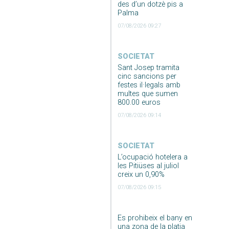
des d’un dotzè pis a
Palma
07/08/2026 09:27
SOCIETAT
Sant Josep tramita
cinc sancions per
festes il·legals amb
multes que sumen
800.00 euros
07/08/2026 09:14
SOCIETAT
L’ocupació hotelera a
les Pitiüses al juliol
creix un 0,90%
07/08/2026 09:15
Es prohibeix el bany en
una zona de la platja