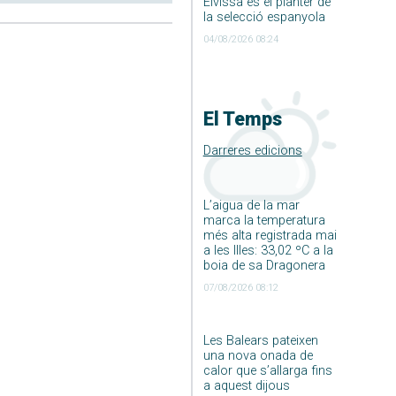
Eivissa és el planter de
la selecció espanyola
04/08/2026 08:24
El Temps
Darreres edicions
L’aigua de la mar
marca la temperatura
més alta registrada mai
a les Illes: 33,02 ºC a la
boia de sa Dragonera
07/08/2026 08:12
Les Balears pateixen
una nova onada de
calor que s’allarga fins
a aquest dijous