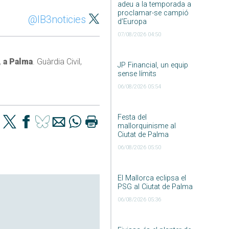
adeu a la temporada a
proclamar-se campió
@IB3noticies
d’Europa
07/08/2026 04:50
 a Palma
. Guàrdia Civil,
JP Financial, un equip
sense límits
06/08/2026 05:54
Festa del
mallorquinisme al
Ciutat de Palma
06/08/2026 05:50
El Mallorca eclipsa el
PSG al Ciutat de Palma
06/08/2026 05:36