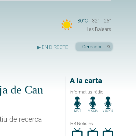
30°C
32°
26°
Illes Balears
▶ EN DIRECTE
A la carta
ja de Can
informatius ràdio
MATÍ
MIGDIA
VESPRE
tiu de recerca
IB3 Noticies