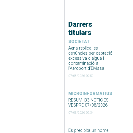
Darrers
titulars
SOCIETAT
Aena replica les
denúncies per captació
excessiva d’aigua i
contaminació a
l’Aeroport d’Eivissa
07/08/2026 09:59
MICROINFORMATIUS
RESUM IB3 NOTÍCIES
VESPRE 07/08/2026
07/08/2026 09:34
Es precipita un home