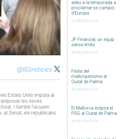
adeu a la temporada a
proclamar-se campió
d’Europa
07/08/2026 04:50
JP Financial, un equip
sense límits
06/08/2026 05:54
@IB3noticies
Festa del
mallorquinisme al
Ciutat de Palma
06/08/2026 05:50
ls Estats Units imputa al
avantposar les seves
ectoral. I també l’acusen
El Mallorca eclipsa el
, al Senat, els republicans
PSG al Ciutat de Palma
06/08/2026 05:36