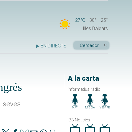
27°C
30°
25°
Illes Balears
▶ EN DIRECTE
A la carta
ngrés
informatius ràdio
s seves
MATÍ
MIGDIA
VESPRE
IB3 Noticies