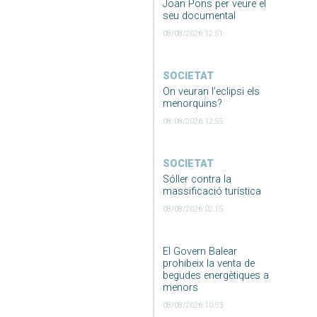
Joan Pons per veure el
seu documental
08/08/2026 12:51
SOCIETAT
On veuran l’eclipsi els
menorquins?
08/08/2026 12:55
SOCIETAT
Sóller contra la
massificació turística
08/08/2026 02:15
El Govern Balear
prohibeix la venta de
begudes energètiques a
menors
08/08/2026 10:53