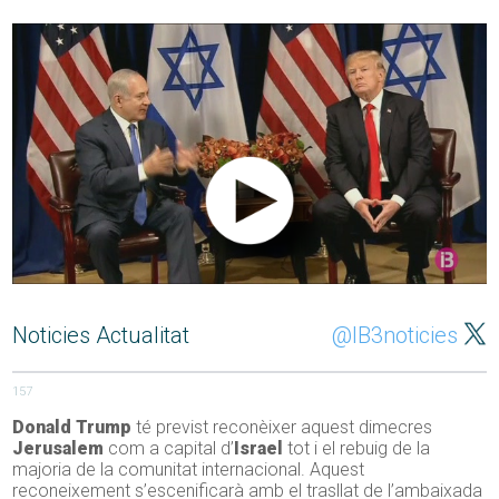
Noticies Actualitat
@IB3noticies
157
Donald Trump
té previst reconèixer aquest dimecres
Jerusalem
com a capital d’
Israel
tot i el rebuig de la
majoria de la comunitat internacional. Aquest
reconeixement s’escenificarà amb el trasllat de l’ambaixada