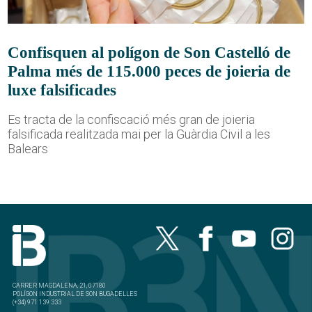
Confisquen al polígon de Son Castelló de
Palma més de 115.000 peces de joieria de
luxe falsificades
Es tracta de la confiscació més gran de joieria
falsificada realitzada mai per la Guàrdia Civil a les
Balears
CARRER MAGDALENA, 21, 07180
POLÍGON INDUSTRIAL DE SON BUGADELLES
(+34) 971 139 333