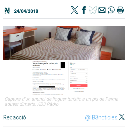
24/04/2018
Captura d'un anunci de lloguer turístic a un pis de Palma
aquest dimarts. /IB3 Ràdio
Redacció
@IB3noticies