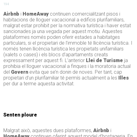
194
Airbnb
i
HomeAway
continuen comercialitzant pisos i
habitacions de lloguer vacacional a edificis plurifamiliars,
malgrat estar prohibit per la normativa turística i haver estat
sancionades ja una vegada per aquest motiu. Aquestes
plataformes només poden oferir estades a habitatges
particulars, si el propietari de l’immoble té llicència turística. I
només tenen llicència turística les propietats unifamiliars
(xalets o cases) i els blocs d’apartaments creats
expressament per aquest fi. L’anterior
Llei de Turisme
ja
prohibia el lloguer vacacional a finques i la moratoria actual
del
Govern
evita que se’n donin de noves. Per tant, cap
propietari d’un plurifamiliar té permís actualment a les
Illes
per dur a terme aquesta activitat.
Senten ploure
Malgrat això, aquestes dues plataformes,
Airbnb
i
HomeAway
continuen oferint aquest model d’hostageria. En