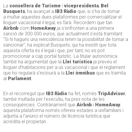
La
consellera de Turisme
i
vicepresidenta
,
Bel
Busquets
, ha avançat a
IB3 Ràdio
que, si s’ha de tornar
a multar aquestes dues plataformes per comercialitzar el
lloguer vacacional il·legal, es farà. Recordem que tan
Airbnb
com
HomeAway
ja s’enfronten a una primera
sanció de 300.000 euros, que actualment s’està tramitant.
“Si hi hagués una reincidència tenim la possibilitat de tornar a
sancionar”, ha explicat Busquets, qui ha insistit que tota
aquesta oferta és il·legal i que, per tant, no es pot
promocionar a cap portal turístic. La titular autonòmica
també ha argumentat que la
Llei turística
ja preveu el
lloguer d’habitacions per a ús vacacional i que el reglament
que ho regularà s’inclourà a la
Llei òmnibus
que es tramita
al
Parlament
.
En el recorregut que
IB3 Ràdio
ha fet, només
TripAdvisor
,
també multada per l’executiu, ha pres nota de les
conseqüències. Contràriament que
Airbnb
i
HomeAway
,
aquesta plataforma només ofereix estades a unifamiliars i
adjunta a l’anunci el número de llicència turística que
acredita el propietari.