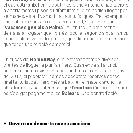
el cas d’
Airbnb
, hem trobat més d’una vintena d’habitacions
a apartaments i pisos plurifamiliars que es podien llogar per
setmanes, es a dir, amb finalitats turístiques. Per exemple,
una habitació privada a un apartament, sota l’eslògan
“
Vacances genials a Palma
“. A l’anunci, la propietària
demana al llogater que només toqui al segon pis quan arribi.
I que si algun veïnat li demana, que digui que són amics, no
que tenen una relació comercial.
En el cas de
HomeAway
, el client troba també diverses
ofertes de lloguer a plurifamiliars. Quan entra a l’anunci,
primer hi surt un avís que resa: “amb motiu de la llei de juny
del 2017, el propietari només acceptarà reserves sense
finalitat turística”. Però més a baix, en el mateix anunci, la
plataforma avisa l’interessat que l’
ecotaxa
(l’impost turístic)
és d’obligat pagament a les
Balears
. Una contradicció.
El Govern no descarta noves sancions