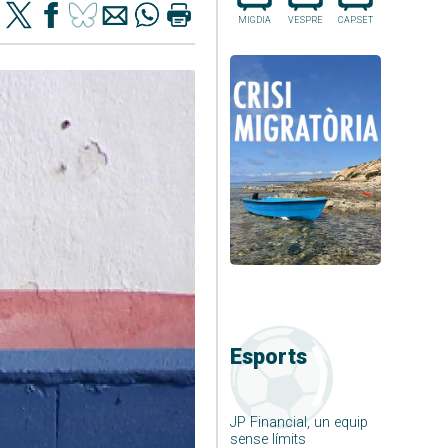
MIGDIA
VESPRE
CAP.SET
Esports
JP Financial, un equip
sense límits