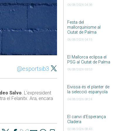
06/08/2026 04:36
Festa del
mallorquinisme al
Ciutat de Palma
06/08/2026 04:15
El Mallorca eclipsa el
PSG al Ciutat de Palma
@esportsib3
06/08/2026 03:53
Eivissa és el planter de
la selecció espanyola
deo Salvo
. L’expresident
a el Felanitx. Ara, encara
04/08/2026 08:24
El canvi d’Esperança
Cladera
02/08/2026 08:43