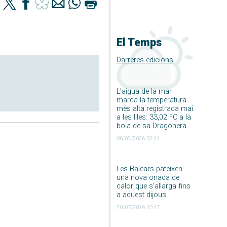
El Temps
Darreres edicions
L’aigua de la mar
marca la temperatura
més alta registrada mai
a les Illes: 33,02 ºC a la
boia de sa Dragonera
06/08/2026 02:44
Les Balears pateixen
una nova onada de
calor que s’allarga fins
a aquest dijous
20/07/2026 03:47