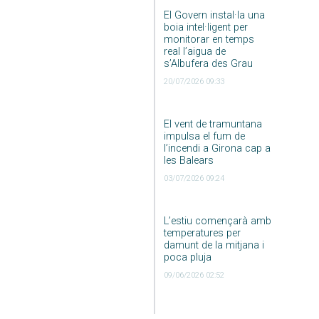
El Govern instal·la una
boia intel·ligent per
monitorar en temps
real l’aigua de
s’Albufera des Grau
20/07/2026 09:33
El vent de tramuntana
impulsa el fum de
l’incendi a Girona cap a
les Balears
03/07/2026 09:24
L’estiu començarà amb
temperatures per
damunt de la mitjana i
poca pluja
09/06/2026 02:52