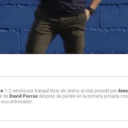
se
1-2 servirà per tranquil·litzar els ànims al club presidit per
Ama
ir de
David Porras
després de perdre en la primera jornada contr
n nou entrenador…