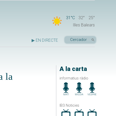
31°C
32°
25°
Illes Balears
▶ EN DIRECTE
A la carta
a la
informatius ràdio
MATÍ
MIGDIA
VESPRE
IB3 Noticies