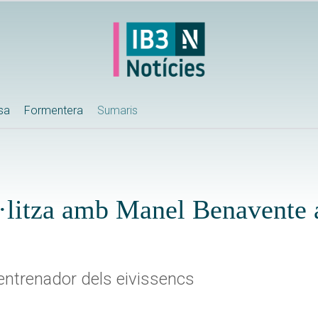
ssa
Formentera
Sumaris
l·litza amb Manel Benavente 
'entrenador dels eivissencs