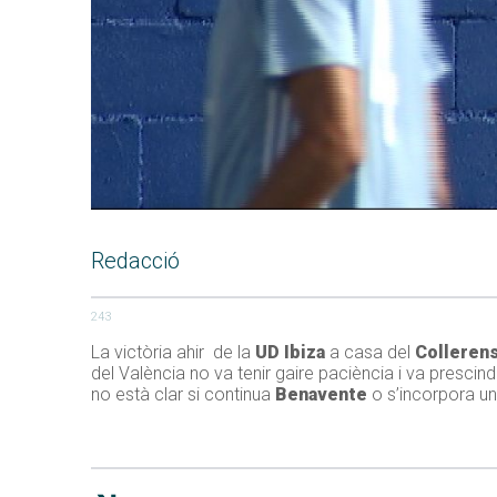
Redacció
243
La victòria ahir de la
UD Ibiza
a casa del
Colleren
del València no va tenir gaire paciència i va prescind
no està clar si continua
Benavente
o s’incorpora u