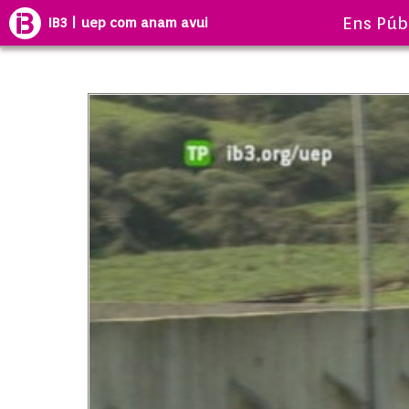
Ens Púb
IB3 | uep com anam avui