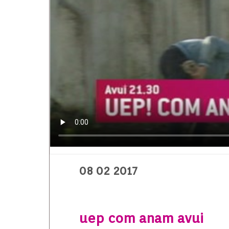
08 02 2017
uep com anam avui