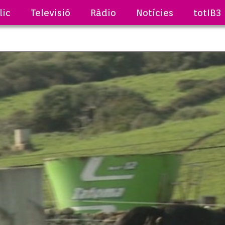
lic
Televisió
Ràdio
Notícies
totIB3