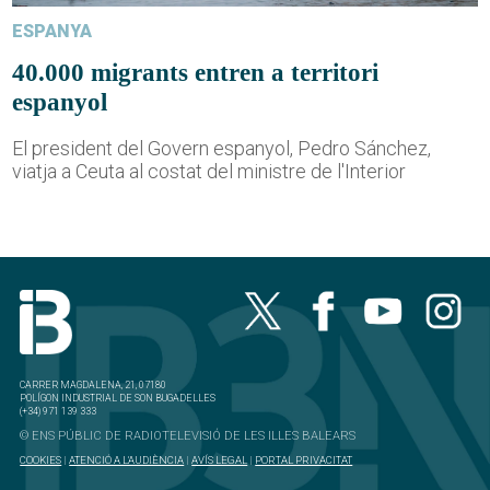
ESPANYA
40.000 migrants entren a territori
espanyol
El president del Govern espanyol, Pedro Sánchez,
viatja a Ceuta al costat del ministre de l'Interior
CARRER MAGDALENA, 21, 07180
POLÍGON INDUSTRIAL DE SON BUGADELLES
(+34) 971 139 333
© ENS PÚBLIC DE RADIOTELEVISIÓ DE LES ILLES BALEARS
COOKIES
|
ATENCIÓ A L'AUDIÈNCIA
|
AVÍS LEGAL
|
PORTAL PRIVACITAT